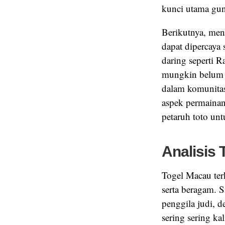
kunci utama gun
Berikutnya, men
dapat dipercaya 
daring seperti 
mungkin belum t
dalam komunita
aspek permainan
petaruh toto un
Analisis 
Togel Macau ter
serta beragam. 
penggila judi, d
sering sering ka