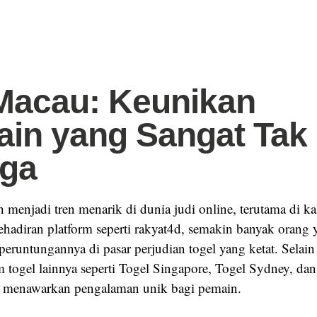
Macau: Keunikan
in yang Sangat Tak
uga
 menjadi tren menarik di dunia judi online, terutama di k
ehadiran platform seperti rakyat4d, semakin banyak orang 
eruntungannya di pasar perjudian togel yang ketat. Selai
m togel lainnya seperti Togel Singapore, Togel Sydney, da
menawarkan pengalaman unik bagi pemain.