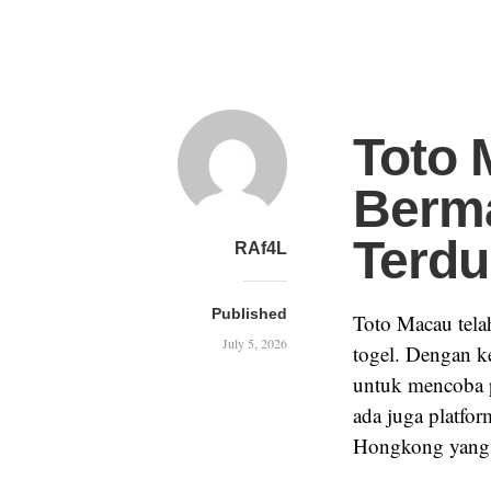
Toto 
Berma
Terd
RAf4L
Published
Toto Macau telah
July 5, 2026
togel. Dengan k
untuk mencoba p
ada juga platfor
Hongkong yang 