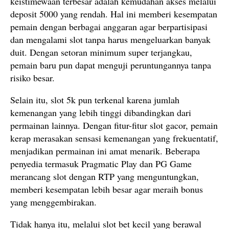
keistimewaan terbesar adalah kemudahan akses melalui
deposit 5000 yang rendah. Hal ini memberi kesempatan
pemain dengan berbagai anggaran agar berpartisipasi
dan mengalami slot tanpa harus mengeluarkan banyak
duit. Dengan setoran minimum super terjangkau,
pemain baru pun dapat menguji peruntungannya tanpa
risiko besar.
Selain itu, slot 5k pun terkenal karena jumlah
kemenangan yang lebih tinggi dibandingkan dari
permainan lainnya. Dengan fitur-fitur slot gacor, pemain
kerap merasakan sensasi kemenangan yang frekuentatif,
menjadikan permainan ini amat menarik. Beberapa
penyedia termasuk Pragmatic Play dan PG Game
merancang slot dengan RTP yang menguntungkan,
memberi kesempatan lebih besar agar meraih bonus
yang menggembirakan.
Tidak hanya itu, melalui slot bet kecil yang berawal