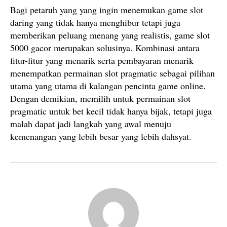
Bagi petaruh yang yang ingin menemukan game slot
daring yang tidak hanya menghibur tetapi juga
memberikan peluang menang yang realistis, game slot
5000 gacor merupakan solusinya. Kombinasi antara
fitur-fitur yang menarik serta pembayaran menarik
menempatkan permainan slot pragmatic sebagai pilihan
utama yang utama di kalangan pencinta game online.
Dengan demikian, memilih untuk permainan slot
pragmatic untuk bet kecil tidak hanya bijak, tetapi juga
malah dapat jadi langkah yang awal menuju
kemenangan yang lebih besar yang lebih dahsyat.