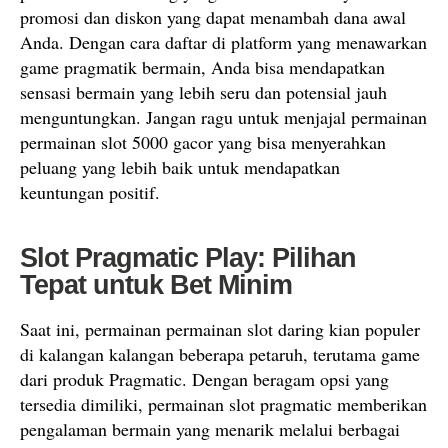
promosi dan diskon yang dapat menambah dana awal
Anda. Dengan cara daftar di platform yang menawarkan
game pragmatik bermain, Anda bisa mendapatkan
sensasi bermain yang lebih seru dan potensial jauh
menguntungkan. Jangan ragu untuk menjajal permainan
permainan slot 5000 gacor yang bisa menyerahkan
peluang yang lebih baik untuk mendapatkan
keuntungan positif.
Slot Pragmatic Play: Pilihan
Tepat untuk Bet Minim
Saat ini, permainan permainan slot daring kian populer
di kalangan kalangan beberapa petaruh, terutama game
dari produk Pragmatic. Dengan beragam opsi yang
tersedia dimiliki, permainan slot pragmatic memberikan
pengalaman bermain yang menarik melalui berbagai