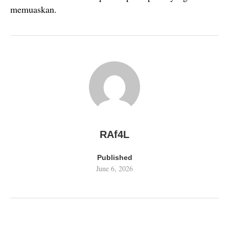
memuaskan.
RAf4L
Published
June 6, 2026