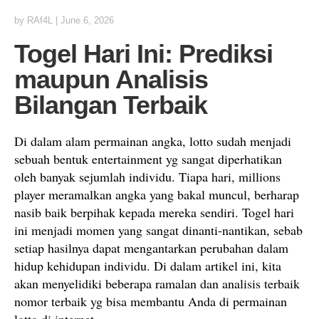
by
RAf4L
|
June 6, 2026
Togel Hari Ini: Prediksi
maupun Analisis
Bilangan Terbaik
Di dalam alam permainan angka, lotto sudah menjadi
sebuah bentuk entertainment yg sangat diperhatikan
oleh banyak sejumlah individu. Tiapa hari, millions
player meramalkan angka yang bakal muncul, berharap
nasib baik berpihak kepada mereka sendiri. Togel hari
ini menjadi momen yang sangat dinanti-nantikan, sebab
setiap hasilnya dapat mengantarkan perubahan dalam
hidup kehidupan individu. Di dalam artikel ini, kita
akan menyelidiki beberapa ramalan dan analisis terbaik
nomor terbaik yg bisa membantu Anda di permainan