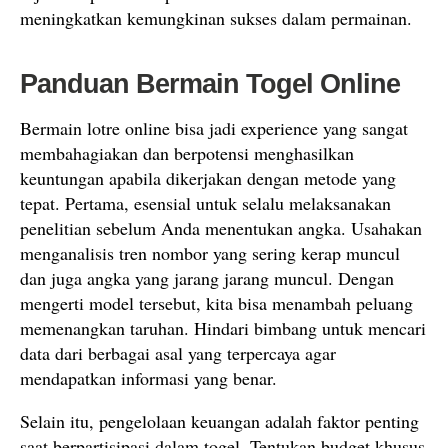
meningkatkan kemungkinan sukses dalam permainan.
Panduan Bermain Togel Online
Bermain lotre online bisa jadi experience yang sangat
membahagiakan dan berpotensi menghasilkan
keuntungan apabila dikerjakan dengan metode yang
tepat. Pertama, esensial untuk selalu melaksanakan
penelitian sebelum Anda menentukan angka. Usahakan
menganalisis tren nombor yang sering kerap muncul
dan juga angka yang jarang jarang muncul. Dengan
mengerti model tersebut, kita bisa menambah peluang
memenangkan taruhan. Hindari bimbang untuk mencari
data dari berbagai asal yang terpercaya agar
mendapatkan informasi yang benar.
Selain itu, pengelolaan keuangan adalah faktor penting
saat berpartisipasi dalam togel. Tentukan budget khusus