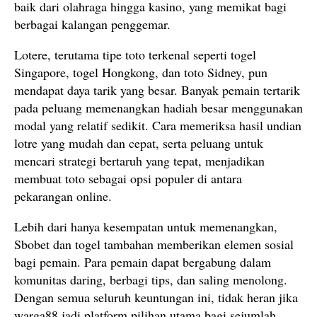
baik dari olahraga hingga kasino, yang memikat bagi
berbagai kalangan penggemar.
Lotere, terutama tipe toto terkenal seperti togel
Singapore, togel Hongkong, dan toto Sidney, pun
mendapat daya tarik yang besar. Banyak pemain tertarik
pada peluang memenangkan hadiah besar menggunakan
modal yang relatif sedikit. Cara memeriksa hasil undian
lotre yang mudah dan cepat, serta peluang untuk
mencari strategi bertaruh yang tepat, menjadikan
membuat toto sebagai opsi populer di antara
pekarangan online.
Lebih dari hanya kesempatan untuk memenangkan,
Sbobet dan togel tambahan memberikan elemen sosial
bagi pemain. Para pemain dapat bergabung dalam
komunitas daring, berbagi tips, dan saling menolong.
Dengan semua seluruh keuntungan ini, tidak heran jika
warga88 jadi platform pilihan utama bagi sejumlah