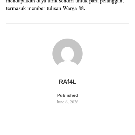
mendapatkan daya tarik sendiri untuk para pelanggan,
termasuk member tulisan Warga 88.
RAf4L
Published
June 6, 2026