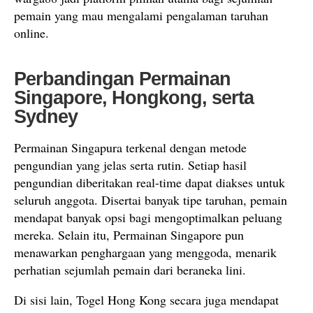
pemain yang mau mengalami pengalaman taruhan
online.
Perbandingan Permainan
Singapore, Hongkong, serta
Sydney
Permainan Singapura terkenal dengan metode
pengundian yang jelas serta rutin. Setiap hasil
pengundian diberitakan real-time dapat diakses untuk
seluruh anggota. Disertai banyak tipe taruhan, pemain
mendapat banyak opsi bagi mengoptimalkan peluang
mereka. Selain itu, Permainan Singapore pun
menawarkan penghargaan yang menggoda, menarik
perhatian sejumlah pemain dari beraneka lini.
Di sisi lain, Togel Hong Kong secara juga mendapat