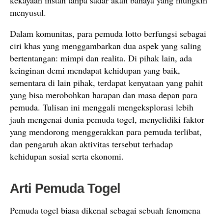
kekayaan instan tanpa sadar akan bahaya yang mungkin
menyusul.
Dalam komunitas, para pemuda lotto berfungsi sebagai
ciri khas yang menggambarkan dua aspek yang saling
bertentangan: mimpi dan realita. Di pihak lain, ada
keinginan demi mendapat kehidupan yang baik,
sementara di lain pihak, terdapat kenyataan yang pahit
yang bisa merobohkan harapan dan masa depan para
pemuda. Tulisan ini menggali mengeksplorasi lebih
jauh mengenai dunia pemuda togel, menyelidiki faktor
yang mendorong menggerakkan para pemuda terlibat,
dan pengaruh akan aktivitas tersebut terhadap
kehidupan sosial serta ekonomi.
Arti Pemuda Togel
Pemuda togel biasa dikenal sebagai sebuah fenomena