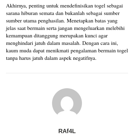
Akhirnya, penting untuk mendefinisikan togel sebagai
sarana hiburan semata dan bukanlah sebagai sumber
sumber utama penghasilan. Menetapkan batas yang
jelas saat bermain serta jangan mengeluarkan melebihi
kemampuan ditanggung merupakan kunci agar
menghindari jatuh dalam masalah. Dengan cara ini,
kaum muda dapat menikmati pengalaman bermain togel
tanpa harus jatuh dalam aspek negatifnya.
RAf4L