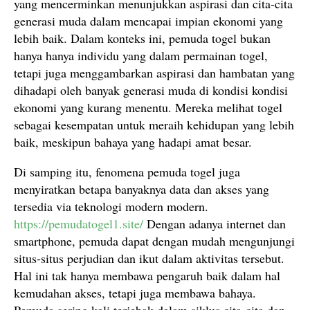
yang mencerminkan menunjukkan aspirasi dan cita-cita
generasi muda dalam mencapai impian ekonomi yang
lebih baik. Dalam konteks ini, pemuda togel bukan
hanya hanya individu yang dalam permainan togel,
tetapi juga menggambarkan aspirasi dan hambatan yang
dihadapi oleh banyak generasi muda di kondisi kondisi
ekonomi yang kurang menentu. Mereka melihat togel
sebagai kesempatan untuk meraih kehidupan yang lebih
baik, meskipun bahaya yang hadapi amat besar.
Di samping itu, fenomena pemuda togel juga
menyiratkan betapa banyaknya data dan akses yang
tersedia via teknologi modern modern.
https://pemudatogel1.site/
Dengan adanya internet dan
smartphone, pemuda dapat dengan mudah mengunjungi
situs-situs perjudian dan ikut dalam aktivitas tersebut.
Hal ini tak hanya membawa pengaruh baik dalam hal
kemudahan akses, tetapi juga membawa bahaya.