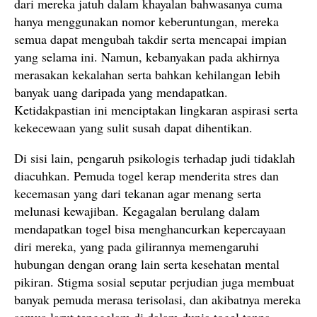
dari mereka jatuh dalam khayalan bahwasanya cuma
hanya menggunakan nomor keberuntungan, mereka
semua dapat mengubah takdir serta mencapai impian
yang selama ini. Namun, kebanyakan pada akhirnya
merasakan kekalahan serta bahkan kehilangan lebih
banyak uang daripada yang mendapatkan.
Ketidakpastian ini menciptakan lingkaran aspirasi serta
kekecewaan yang sulit susah dapat dihentikan.
Di sisi lain, pengaruh psikologis terhadap judi tidaklah
diacuhkan. Pemuda togel kerap menderita stres dan
kecemasan yang dari tekanan agar menang serta
melunasi kewajiban. Kegagalan berulang dalam
mendapatkan togel bisa menghancurkan kepercayaan
diri mereka, yang pada gilirannya memengaruhi
hubungan dengan orang lain serta kesehatan mental
pikiran. Stigma sosial seputar perjudian juga membuat
banyak pemuda merasa terisolasi, dan akibatnya mereka