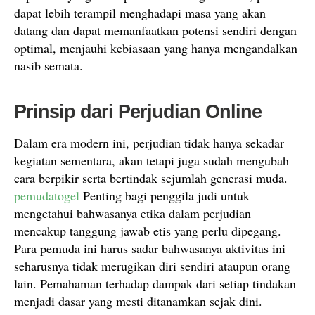
dapat lebih terampil menghadapi masa yang akan
datang dan dapat memanfaatkan potensi sendiri dengan
optimal, menjauhi kebiasaan yang hanya mengandalkan
nasib semata.
Prinsip dari Perjudian Online
Dalam era modern ini, perjudian tidak hanya sekadar
kegiatan sementara, akan tetapi juga sudah mengubah
cara berpikir serta bertindak sejumlah generasi muda.
pemudatogel
Penting bagi penggila judi untuk
mengetahui bahwasanya etika dalam perjudian
mencakup tanggung jawab etis yang perlu dipegang.
Para pemuda ini harus sadar bahwasanya aktivitas ini
seharusnya tidak merugikan diri sendiri ataupun orang
lain. Pemahaman terhadap dampak dari setiap tindakan
menjadi dasar yang mesti ditanamkan sejak dini.