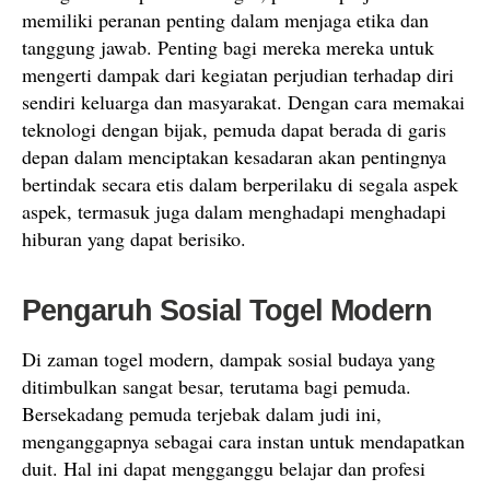
memiliki peranan penting dalam menjaga etika dan
tanggung jawab. Penting bagi mereka mereka untuk
mengerti dampak dari kegiatan perjudian terhadap diri
sendiri keluarga dan masyarakat. Dengan cara memakai
teknologi dengan bijak, pemuda dapat berada di garis
depan dalam menciptakan kesadaran akan pentingnya
bertindak secara etis dalam berperilaku di segala aspek
aspek, termasuk juga dalam menghadapi menghadapi
hiburan yang dapat berisiko.
Pengaruh Sosial Togel Modern
Di zaman togel modern, dampak sosial budaya yang
ditimbulkan sangat besar, terutama bagi pemuda.
Bersekadang pemuda terjebak dalam judi ini,
menganggapnya sebagai cara instan untuk mendapatkan
duit. Hal ini dapat mengganggu belajar dan profesi