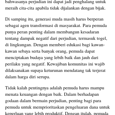
bahwasanya perjudian ini dapat jadi penghalang untuk
meraih cita-cita apabila tidak dijalankan dengan bijak.
Di samping itu, generasi muda masih harus berperan
sebagai agen transformasi di masyarakat. Para pemuda
punya peran penting dalam membangun kesadaran
tentang dampak negatif dari perjudian, termasuk togel,
di lingkungan. Dengan memberi edukasi bagi kawan-
kawan sebaya serta banyak orang, pemuda dapat
menciptakan budaya yang lebih baik dan jauh dari
perilaku yang negatif. Kewajiban komunitas ini wajib
dilaksanakan supaya keturunan mendatang tak terjerat
dalam harga diri serupa.
Tidak kalah pentingnya adalah pemuda harus mampu
menata keuangan dengan baik. Dalam berhadapan
godaan dalam bermain perjudian, penting bagi para
pemuda untuk memprioritaskan pengeluaran dana untuk
keperluan yang lebih produktif. Dengan itulah, pemuda