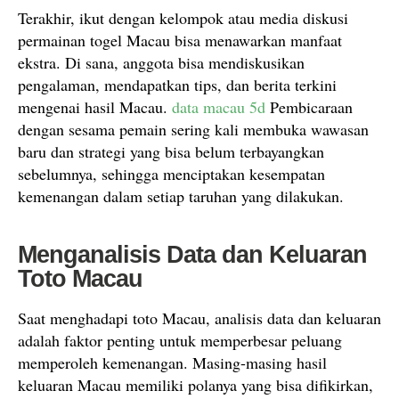
Terakhir, ikut dengan kelompok atau media diskusi
permainan togel Macau bisa menawarkan manfaat
ekstra. Di sana, anggota bisa mendiskusikan
pengalaman, mendapatkan tips, dan berita terkini
mengenai hasil Macau.
data macau 5d
Pembicaraan
dengan sesama pemain sering kali membuka wawasan
baru dan strategi yang bisa belum terbayangkan
sebelumnya, sehingga menciptakan kesempatan
kemenangan dalam setiap taruhan yang dilakukan.
Menganalisis Data dan Keluaran
Toto Macau
Saat menghadapi toto Macau, analisis data dan keluaran
adalah faktor penting untuk memperbesar peluang
memperoleh kemenangan. Masing-masing hasil
keluaran Macau memiliki polanya yang bisa difikirkan,