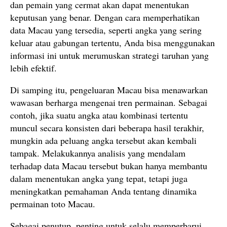
dan pemain yang cermat akan dapat menentukan
keputusan yang benar. Dengan cara memperhatikan
data Macau yang tersedia, seperti angka yang sering
keluar atau gabungan tertentu, Anda bisa menggunakan
informasi ini untuk merumuskan strategi taruhan yang
lebih efektif.
Di samping itu, pengeluaran Macau bisa menawarkan
wawasan berharga mengenai tren permainan. Sebagai
contoh, jika suatu angka atau kombinasi tertentu
muncul secara konsisten dari beberapa hasil terakhir,
mungkin ada peluang angka tersebut akan kembali
tampak. Melakukannya analisis yang mendalam
terhadap data Macau tersebut bukan hanya membantu
dalam menentukan angka yang tepat, tetapi juga
meningkatkan pemahaman Anda tentang dinamika
permainan toto Macau.
Sebagai penutup, penting untuk selalu memperbarui