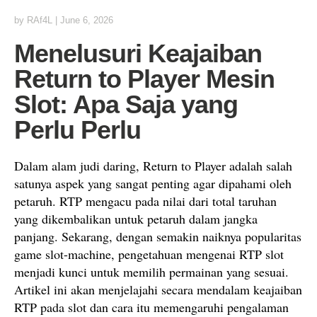
by
RAf4L
|
June 6, 2026
Menelusuri Keajaiban
Return to Player Mesin
Slot: Apa Saja yang
Perlu Perlu
Dalam alam judi daring, Return to Player adalah salah
satunya aspek yang sangat penting agar dipahami oleh
petaruh. RTP mengacu pada nilai dari total taruhan
yang dikembalikan untuk petaruh dalam jangka
panjang. Sekarang, dengan semakin naiknya popularitas
game slot-machine, pengetahuan mengenai RTP slot
menjadi kunci untuk memilih permainan yang sesuai.
Artikel ini akan menjelajahi secara mendalam keajaiban
RTP pada slot dan cara itu memengaruhi pengalaman