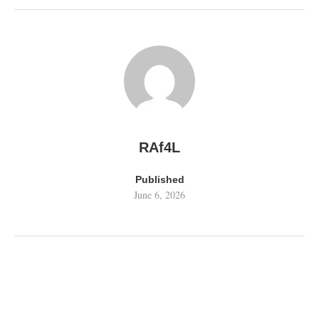
RAf4L
Published
June 6, 2026