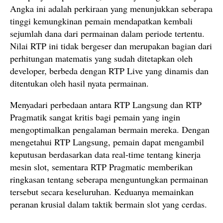
Angka ini adalah perkiraan yang menunjukkan seberapa
tinggi kemungkinan pemain mendapatkan kembali
sejumlah dana dari permainan dalam periode tertentu.
Nilai RTP ini tidak bergeser dan merupakan bagian dari
perhitungan matematis yang sudah ditetapkan oleh
developer, berbeda dengan RTP Live yang dinamis dan
ditentukan oleh hasil nyata permainan.
Menyadari perbedaan antara RTP Langsung dan RTP
Pragmatik sangat kritis bagi pemain yang ingin
mengoptimalkan pengalaman bermain mereka. Dengan
mengetahui RTP Langsung, pemain dapat mengambil
keputusan berdasarkan data real-time tentang kinerja
mesin slot, sementara RTP Pragmatic memberikan
ringkasan tentang seberapa menguntungkan permainan
tersebut secara keseluruhan. Keduanya memainkan
peranan krusial dalam taktik bermain slot yang cerdas.