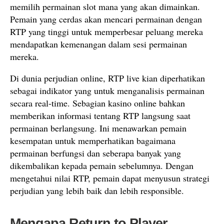
memilih permainan slot mana yang akan dimainkan.
Pemain yang cerdas akan mencari permainan dengan
RTP yang tinggi untuk memperbesar peluang mereka
mendapatkan kemenangan dalam sesi permainan
mereka.
Di dunia perjudian online, RTP live kian diperhatikan
sebagai indikator yang untuk menganalisis permainan
secara real-time. Sebagian kasino online bahkan
memberikan informasi tentang RTP langsung saat
permainan berlangsung. Ini menawarkan pemain
kesempatan untuk memperhatikan bagaimana
permainan berfungsi dan seberapa banyak yang
dikembalikan kepada pemain sebelumnya. Dengan
mengetahui nilai RTP, pemain dapat menyusun strategi
perjudian yang lebih baik dan lebih responsible.
Mengapa Return to Player