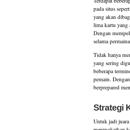
Terdapat bebera
pada situs seper
yang akan dibag
lima kartu yang
Dengan mempelaj
selama permaina
Tidak hanya mem
yang sering digu
beberapa termin
pemain. Dengan 
berprepared men
Strategi
Untuk jadi juar
meningkatkan ke