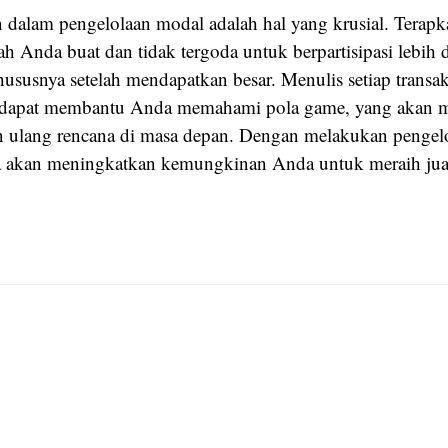
in dalam pengelolaan modal adalah hal yang krusial. Terapka
ah Anda buat dan tidak tergoda untuk berpartisipasi lebih 
hususnya setelah mendapatkan besar. Menulis setiap transa
a dapat membantu Anda memahami pola game, yang akan
 ulang rencana di masa depan. Dengan melakukan pengel
a akan meningkatkan kemungkinan Anda untuk meraih jua