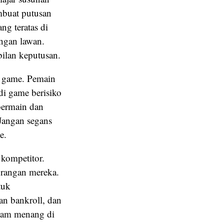
mbuat putusan
ng teratas di
angan lawan.
ilan keputusan.
i game. Pemain
di game berisiko
bermain dan
Jangan segans
e.
 kompetitor.
kurangan mereka.
tuk
an bankroll, dan
lam menang di