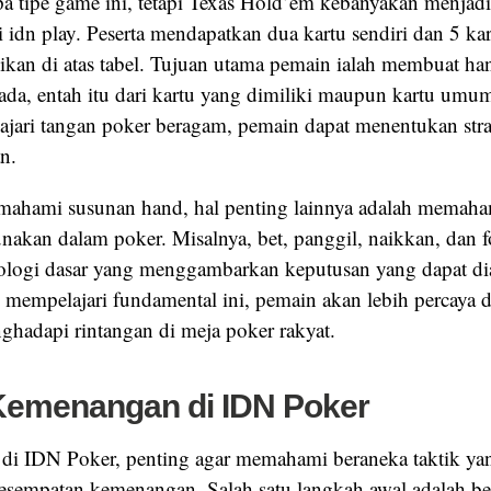
pa tipe game ini, tetapi Texas Hold’em kebanyakan menjadi
ti idn play. Peserta mendapatkan dua kartu sendiri dan 5 k
ikan di atas tabel. Tujuan utama pemain ialah membuat han
 ada, entah itu dari kartu yang dimiliki maupun kartu umu
ari tangan poker beragam, pemain dapat menentukan strat
n.
ahami susunan hand, hal penting lainnya adalah memaha
nakan dalam poker. Misalnya, bet, panggil, naikkan, dan f
ologi dasar yang menggambarkan keputusan yang dapat di
mempelajari fundamental ini, pemain akan lebih percaya d
ghadapi rintangan di meja poker rakyat.
 Kemenangan di IDN Poker
a di IDN Poker, penting agar memahami beraneka taktik ya
sempatan kemenangan. Salah satu langkah awal adalah be