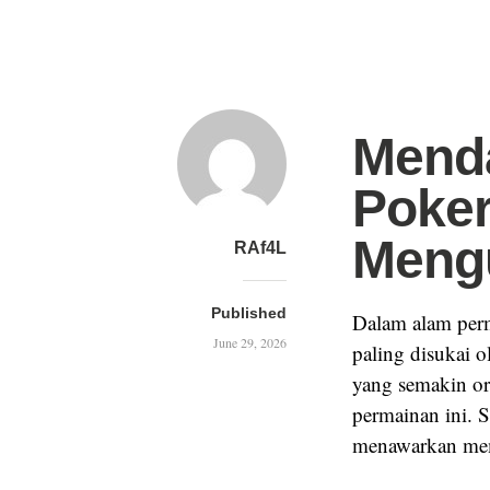
Menda
Poker
Mengu
RAf4L
Published
Dalam alam perm
June 29, 2026
paling disukai 
yang semakin or
permainan ini. S
menawarkan mem