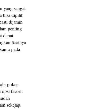
n yang sangat
bisa dipilih
asti dijamin
alam penting
t dapat
ngkan Saatnya
 kamu pada
main poker
opsi favorit
 mudah
am sekejap.