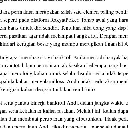
ana permainan merupakan salah satu elemen paling penti
, seperti pada platform RakyatPoker. Tahap awal yang har
n batas untuk diri sendiri. Tentukan nilai uang yang siap
erta pastikan agar tidak melampaui angka itu. Dengan memi
indari kerugian besar yang mampu merugikan finansial 
nting agar membagi-bagi bankroll Anda menjadi banyak ba
nyai total dana permainan, alokasikan beberapa uang bagi 
apat menolong kalian untuk selalu disiplin serta tidak ter
 Apabila kalian mengalami loss, Anda tidak perlu akan men
kerugian kalian dengan tindakan sembrono.
si serta pantau kinerja bankroll Anda dalam jangka waktu 
n serta kekalahan kalian rasakan. Melalui ini, kalian da
lian dan membuat perubahan yang dibutuhkan. Tidak perlu
dana permainan Anda jika dirasa perlu, agar selalu dapat