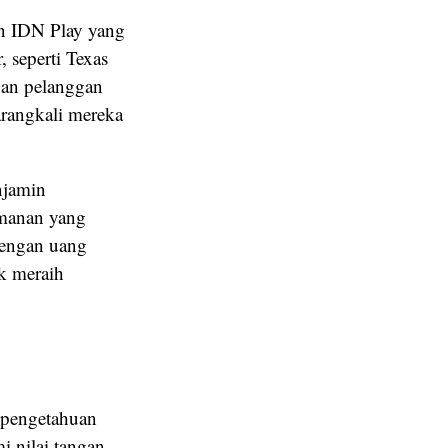
an IDN Play yang
seperti Texas
nan pelanggan
rangkali mereka
njamin
manan yang
dengan uang
k meraih
h pengetahuan
i nilai tangan