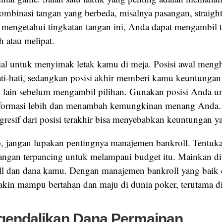
mbinasi tangan yang berbeda, misalnya pasangan, straight
 mengetahui tingkatan tangan ini, Anda dapat mengambil 
h atau melipat.
al untuk menyimak letak kamu di meja. Posisi awal men
ati-hati, sedangkan posisi akhir memberi kamu keuntungan
 lain sebelum mengambil pilihan. Gunakan posisi Anda u
formasi lebih dan menambah kemungkinan menang Anda.
gresif dari posisi terakhir bisa menyebabkan keuntungan ya
, jangan lupakan pentingnya manajemen bankroll. Tentuka
 jangan terpancing untuk melampaui budget itu. Mainkan di
ill dan dana kamu. Dengan manajemen bankroll yang baik d
kin mampu bertahan dan maju di dunia poker, terutama d
gendalikan Dana Permainan