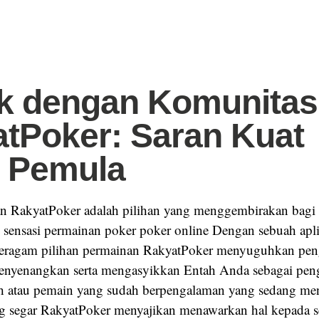
k dengan Komunitas
tPoker: Saran Kuat
 Pemula
n RakyatPoker adalah pilihan yang menggembirakan bagi
 sensasi permainan poker poker online Dengan sebuah apl
eragam pilihan permainan RakyatPoker menyuguhkan pe
nyenangkan serta mengasyikkan Entah Anda sebagai peng
h atau pemain yang sudah berpengalaman yang sedang men
 segar RakyatPoker menyajikan menawarkan hal kepada s