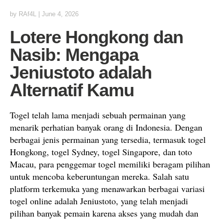
by
RAf4L
|
June 4, 2026
Lotere Hongkong dan
Nasib: Mengapa
Jeniustoto adalah
Alternatif Kamu
Togel telah lama menjadi sebuah permainan yang
menarik perhatian banyak orang di Indonesia. Dengan
berbagai jenis permainan yang tersedia, termasuk togel
Hongkong, togel Sydney, togel Singapore, dan toto
Macau, para penggemar togel memiliki beragam pilihan
untuk mencoba keberuntungan mereka. Salah satu
platform terkemuka yang menawarkan berbagai variasi
togel online adalah Jeniustoto, yang telah menjadi
pilihan banyak pemain karena akses yang mudah dan