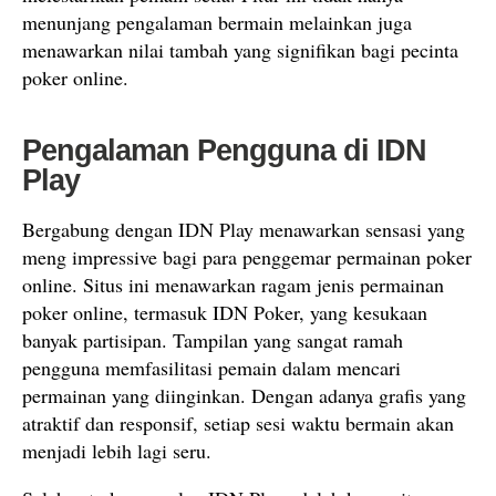
menunjang pengalaman bermain melainkan juga
menawarkan nilai tambah yang signifikan bagi pecinta
poker online.
Pengalaman Pengguna di IDN
Play
Bergabung dengan IDN Play menawarkan sensasi yang
meng impressive bagi para penggemar permainan poker
online. Situs ini menawarkan ragam jenis permainan
poker online, termasuk IDN Poker, yang kesukaan
banyak partisipan. Tampilan yang sangat ramah
pengguna memfasilitasi pemain dalam mencari
permainan yang diinginkan. Dengan adanya grafis yang
atraktif dan responsif, setiap sesi waktu bermain akan
menjadi lebih lagi seru.