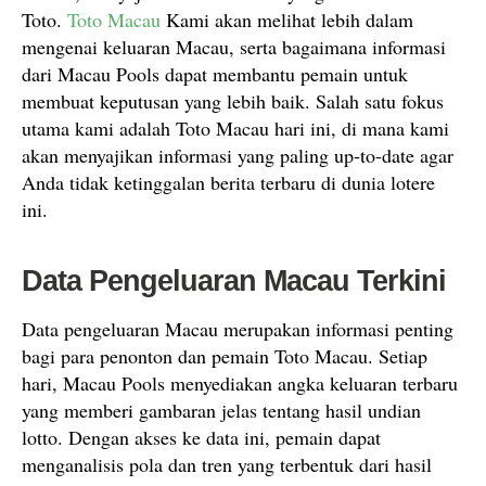
Toto.
Toto Macau
Kami akan melihat lebih dalam
mengenai keluaran Macau, serta bagaimana informasi
dari Macau Pools dapat membantu pemain untuk
membuat keputusan yang lebih baik. Salah satu fokus
utama kami adalah Toto Macau hari ini, di mana kami
akan menyajikan informasi yang paling up-to-date agar
Anda tidak ketinggalan berita terbaru di dunia lotere
ini.
Data Pengeluaran Macau Terkini
Data pengeluaran Macau merupakan informasi penting
bagi para penonton dan pemain Toto Macau. Setiap
hari, Macau Pools menyediakan angka keluaran terbaru
yang memberi gambaran jelas tentang hasil undian
lotto. Dengan akses ke data ini, pemain dapat
menganalisis pola dan tren yang terbentuk dari hasil