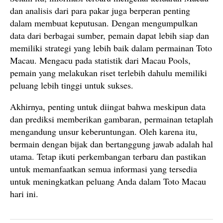
dan analisis dari para pakar juga berperan penting
dalam membuat keputusan. Dengan mengumpulkan
data dari berbagai sumber, pemain dapat lebih siap dan
memiliki strategi yang lebih baik dalam permainan Toto
Macau. Mengacu pada statistik dari Macau Pools,
pemain yang melakukan riset terlebih dahulu memiliki
peluang lebih tinggi untuk sukses.
Akhirnya, penting untuk diingat bahwa meskipun data
dan prediksi memberikan gambaran, permainan tetaplah
mengandung unsur keberuntungan. Oleh karena itu,
bermain dengan bijak dan bertanggung jawab adalah hal
utama. Tetap ikuti perkembangan terbaru dan pastikan
untuk memanfaatkan semua informasi yang tersedia
untuk meningkatkan peluang Anda dalam Toto Macau
hari ini.