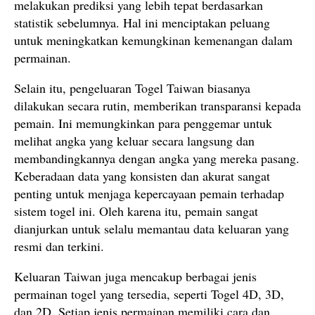
melakukan prediksi yang lebih tepat berdasarkan
statistik sebelumnya. Hal ini menciptakan peluang
untuk meningkatkan kemungkinan kemenangan dalam
permainan.
Selain itu, pengeluaran Togel Taiwan biasanya
dilakukan secara rutin, memberikan transparansi kepada
pemain. Ini memungkinkan para penggemar untuk
melihat angka yang keluar secara langsung dan
membandingkannya dengan angka yang mereka pasang.
Keberadaan data yang konsisten dan akurat sangat
penting untuk menjaga kepercayaan pemain terhadap
sistem togel ini. Oleh karena itu, pemain sangat
dianjurkan untuk selalu memantau data keluaran yang
resmi dan terkini.
Keluaran Taiwan juga mencakup berbagai jenis
permainan togel yang tersedia, seperti Togel 4D, 3D,
dan 2D. Setiap jenis permainan memiliki cara dan