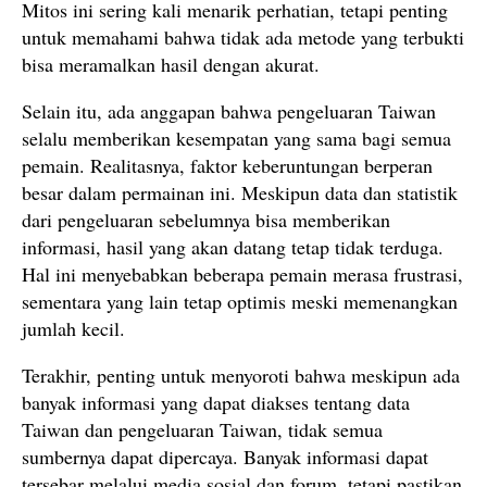
Mitos ini sering kali menarik perhatian, tetapi penting
untuk memahami bahwa tidak ada metode yang terbukti
bisa meramalkan hasil dengan akurat.
Selain itu, ada anggapan bahwa pengeluaran Taiwan
selalu memberikan kesempatan yang sama bagi semua
pemain. Realitasnya, faktor keberuntungan berperan
besar dalam permainan ini. Meskipun data dan statistik
dari pengeluaran sebelumnya bisa memberikan
informasi, hasil yang akan datang tetap tidak terduga.
Hal ini menyebabkan beberapa pemain merasa frustrasi,
sementara yang lain tetap optimis meski memenangkan
jumlah kecil.
Terakhir, penting untuk menyoroti bahwa meskipun ada
banyak informasi yang dapat diakses tentang data
Taiwan dan pengeluaran Taiwan, tidak semua
sumbernya dapat dipercaya. Banyak informasi dapat
tersebar melalui media sosial dan forum, tetapi pastikan