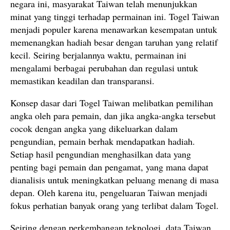
negara ini, masyarakat Taiwan telah menunjukkan
minat yang tinggi terhadap permainan ini. Togel Taiwan
menjadi populer karena menawarkan kesempatan untuk
memenangkan hadiah besar dengan taruhan yang relatif
kecil. Seiring berjalannya waktu, permainan ini
mengalami berbagai perubahan dan regulasi untuk
memastikan keadilan dan transparansi.
Konsep dasar dari Togel Taiwan melibatkan pemilihan
angka oleh para pemain, dan jika angka-angka tersebut
cocok dengan angka yang dikeluarkan dalam
pengundian, pemain berhak mendapatkan hadiah.
Setiap hasil pengundian menghasilkan data yang
penting bagi pemain dan pengamat, yang mana dapat
dianalisis untuk meningkatkan peluang menang di masa
depan. Oleh karena itu, pengeluaran Taiwan menjadi
fokus perhatian banyak orang yang terlibat dalam Togel.
Seiring dengan perkembangan teknologi, data Taiwan