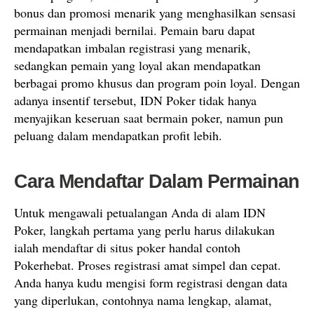
bonus dan promosi menarik yang menghasilkan sensasi
permainan menjadi bernilai. Pemain baru dapat
mendapatkan imbalan registrasi yang menarik,
sedangkan pemain yang loyal akan mendapatkan
berbagai promo khusus dan program poin loyal. Dengan
adanya insentif tersebut, IDN Poker tidak hanya
menyajikan keseruan saat bermain poker, namun pun
peluang dalam mendapatkan profit lebih.
Cara Mendaftar Dalam Permainan
Untuk mengawali petualangan Anda di alam IDN
Poker, langkah pertama yang perlu harus dilakukan
ialah mendaftar di situs poker handal contoh
Pokerhebat. Proses registrasi amat simpel dan cepat.
Anda hanya kudu mengisi form registrasi dengan data
yang diperlukan, contohnya nama lengkap, alamat,