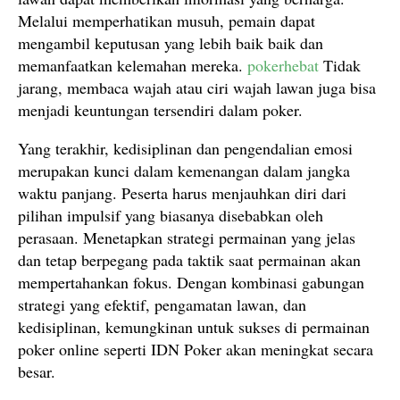
Melalui memperhatikan musuh, pemain dapat
mengambil keputusan yang lebih baik baik dan
memanfaatkan kelemahan mereka.
pokerhebat
Tidak
jarang, membaca wajah atau ciri wajah lawan juga bisa
menjadi keuntungan tersendiri dalam poker.
Yang terakhir, kedisiplinan dan pengendalian emosi
merupakan kunci dalam kemenangan dalam jangka
waktu panjang. Peserta harus menjauhkan diri dari
pilihan impulsif yang biasanya disebabkan oleh
perasaan. Menetapkan strategi permainan yang jelas
dan tetap berpegang pada taktik saat permainan akan
mempertahankan fokus. Dengan kombinasi gabungan
strategi yang efektif, pengamatan lawan, dan
kedisiplinan, kemungkinan untuk sukses di permainan
poker online seperti IDN Poker akan meningkat secara
besar.