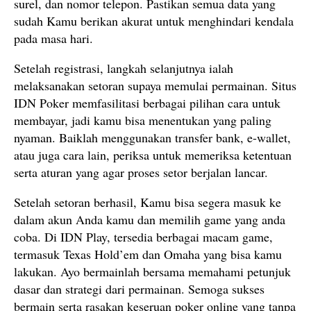
surel, dan nomor telepon. Pastikan semua data yang
sudah Kamu berikan akurat untuk menghindari kendala
pada masa hari.
Setelah registrasi, langkah selanjutnya ialah
melaksanakan setoran supaya memulai permainan. Situs
IDN Poker memfasilitasi berbagai pilihan cara untuk
membayar, jadi kamu bisa menentukan yang paling
nyaman. Baiklah menggunakan transfer bank, e-wallet,
atau juga cara lain, periksa untuk memeriksa ketentuan
serta aturan yang agar proses setor berjalan lancar.
Setelah setoran berhasil, Kamu bisa segera masuk ke
dalam akun Anda kamu dan memilih game yang anda
coba. Di IDN Play, tersedia berbagai macam game,
termasuk Texas Hold’em dan Omaha yang bisa kamu
lakukan. Ayo bermainlah bersama memahami petunjuk
dasar dan strategi dari permainan. Semoga sukses
bermain serta rasakan keseruan poker online yang tanpa