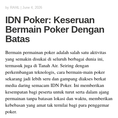
by
RAf4L
|
June 4, 2026
IDN Poker: Keseruan
Bermain Poker Dengan
Batas
Bermain permainan poker adalah salah satu aktivitas
yang semakin disukai di seluruh berbagai dunia ini,
termasuk juga di Tanah Air. Seiring dengan
perkembangan teknologis, cara bermain-main poker
sekarang jadi lebih seru dan gampang diakses berkat
media daring semacam IDN Poker. Ini memberikan
kesempatan bagi peserta untuk turut serta dalam ajang
permainan tanpa batasan lokasi dan waktu, memberikan
kebebasan yang amat tak ternilai bagi para penggemar
poker.