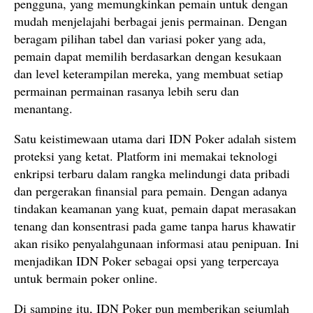
pengguna, yang memungkinkan pemain untuk dengan
mudah menjelajahi berbagai jenis permainan. Dengan
beragam pilihan tabel dan variasi poker yang ada,
pemain dapat memilih berdasarkan dengan kesukaan
dan level keterampilan mereka, yang membuat setiap
permainan permainan rasanya lebih seru dan
menantang.
Satu keistimewaan utama dari IDN Poker adalah sistem
proteksi yang ketat. Platform ini memakai teknologi
enkripsi terbaru dalam rangka melindungi data pribadi
dan pergerakan finansial para pemain. Dengan adanya
tindakan keamanan yang kuat, pemain dapat merasakan
tenang dan konsentrasi pada game tanpa harus khawatir
akan risiko penyalahgunaan informasi atau penipuan. Ini
menjadikan IDN Poker sebagai opsi yang terpercaya
untuk bermain poker online.
Di samping itu, IDN Poker pun memberikan sejumlah