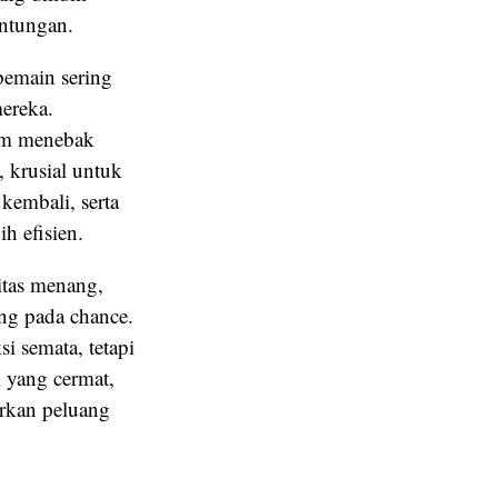
ntungan.
pemain sering
mereka.
lam menebak
 krusial untuk
kembali, serta
h efisien.
itas menang,
ung pada chance.
i semata, tetapi
 yang cermat,
rkan peluang