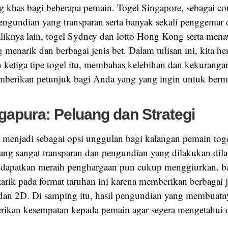
 khas bagi beberapa pemain. Togel Singapore, sebagai co
engundian yang transparan serta banyak sekali penggemar 
baliknya lain, togel Sydney dan lotto Hong Kong serta men
menarik dan berbagai jenis bet. Dalam tulisan ini, kita h
etiga tipe togel itu, membahas kelebihan dan kekuranga
berikan petunjuk bagi Anda yang yang ingin untuk berm
gapura: Peluang dan Strategi
 menjadi sebagai opsi unggulan bagi kalangan pemain toge
yang sangat transparan dan pengundian yang dilakukan dil
dapatkan meraih penghargaan pun cukup menggiurkan. b
tarik pada format taruhan ini karena memberikan berbagai 
 dan 2D. Di samping itu, hasil pengundian yang membuatn
ikan kesempatan kepada pemain agar segera mengetahui o