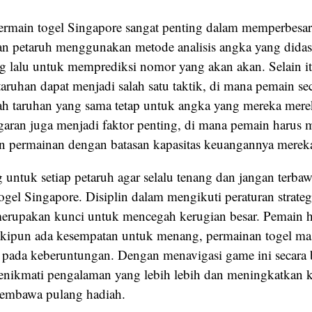
bermain togel Singapore sangat penting dalam memperbesa
ian petaruh menggunakan metode analisis angka yang didas
g lalu untuk memprediksi nomor yang akan akan. Selain itu
ruhan dapat menjadi salah satu taktik, di mana pemain sec
 taruhan yang sama tetap untuk angka yang mereka mere
ran juga menjadi faktor penting, di mana pemain harus 
 permainan dengan batasan kapasitas keuangannya merek
g untuk setiap petaruh agar selalu tenang dan jangan terba
ogel Singapore. Disiplin dalam mengikuti peraturan strateg
 merupakan kunci untuk mencegah kerugian besar. Pemain 
kipun ada kesempatan untuk menang, permainan togel ma
 pada keberuntungan. Dengan menavigasi game ini secara b
enikmati pengalaman yang lebih lebih dan meningkatkan 
embawa pulang hadiah.