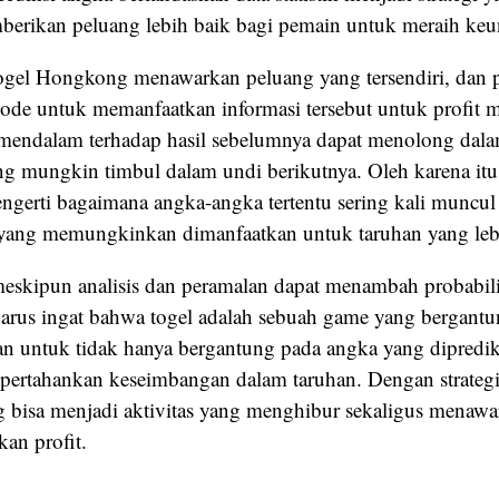
erikan peluang lebih baik bagi pemain untuk meraih keu
ogel Hongkong menawarkan peluang yang tersendiri, dan 
tode untuk memanfaatkan informasi tersebut untuk profit 
 mendalam terhadap hasil sebelumnya dapat menolong da
g mungkin timbul dalam undi berikutnya. Oleh karena itu,
ngerti bagaimana angka-angka tertentu sering kali muncul 
yang memungkinkan dimanfaatkan untuk taruhan yang lebi
 meskipun analisis dan peramalan dapat menambah probabil
 harus ingat bahwa togel adalah sebuah game yang bergant
an untuk tidak hanya bergantung pada angka yang diprediks
ertahankan keseimbangan dalam taruhan. Dengan strategi
bisa menjadi aktivitas yang menghibur sekaligus menawa
an profit.