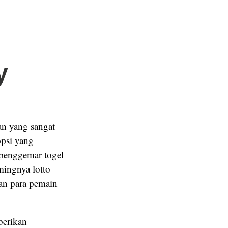
y
an yang sangat
opsi yang
a penggemar togel
mingnya lotto
kan para pemain
berikan