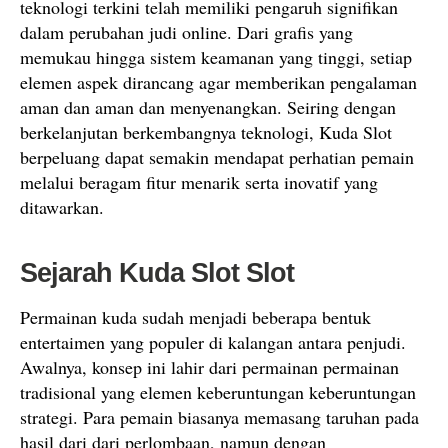
teknologi terkini telah memiliki pengaruh signifikan
dalam perubahan judi online. Dari grafis yang
memukau hingga sistem keamanan yang tinggi, setiap
elemen aspek dirancang agar memberikan pengalaman
aman dan aman dan menyenangkan. Seiring dengan
berkelanjutan berkembangnya teknologi, Kuda Slot
berpeluang dapat semakin mendapat perhatian pemain
melalui beragam fitur menarik serta inovatif yang
ditawarkan.
Sejarah Kuda Slot Slot
Permainan kuda sudah menjadi beberapa bentuk
entertaimen yang populer di kalangan antara penjudi.
Awalnya, konsep ini lahir dari permainan permainan
tradisional yang elemen keberuntungan keberuntungan
strategi. Para pemain biasanya memasang taruhan pada
hasil dari dari perlombaan, namun dengan