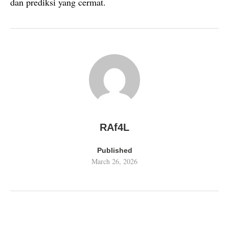
dan prediksi yang cermat.
RAf4L
Published
March 26, 2026