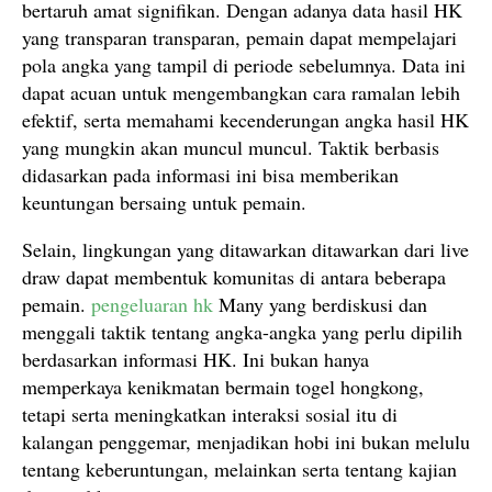
bertaruh amat signifikan. Dengan adanya data hasil HK
yang transparan transparan, pemain dapat mempelajari
pola angka yang tampil di periode sebelumnya. Data ini
dapat acuan untuk mengembangkan cara ramalan lebih
efektif, serta memahami kecenderungan angka hasil HK
yang mungkin akan muncul muncul. Taktik berbasis
didasarkan pada informasi ini bisa memberikan
keuntungan bersaing untuk pemain.
Selain, lingkungan yang ditawarkan ditawarkan dari live
draw dapat membentuk komunitas di antara beberapa
pemain.
pengeluaran hk
Many yang berdiskusi dan
menggali taktik tentang angka-angka yang perlu dipilih
berdasarkan informasi HK. Ini bukan hanya
memperkaya kenikmatan bermain togel hongkong,
tetapi serta meningkatkan interaksi sosial itu di
kalangan penggemar, menjadikan hobi ini bukan melulu
tentang keberuntungan, melainkan serta tentang kajian