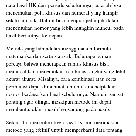
data hasil HK dari periode sebelumnya, petaruh bisa
menemukan pola khusus dan numeral yang hampir
selalu tampak. Hal ini bisa menjadi petunjuk dalam
menentukan nomor yang lebih mungkin muncul pada
hasil berikutnya ke depan.
Metode yang lain adalah menggunakan formula
matematika dan serta statistik. Beberapa pemain
percaya bahwa menerapkan rumus khusus bisa
memudahkan menemukan kombinasi angka yang lebih
akurat akurat. Misalnya, cara kombinasi atau serta
permutasi dapat dimanfaatkan untuk menciptakan
nomor berdasarkan hasil sebelumnya. Namun, sangat
penting agar diingat meskipun metode ini dapat
membantu, akhir masih bergantung pada nasib.
Selain itu, menonton live draw HK pun merupakan
metode yang efektif untuk memperbarui data tentang