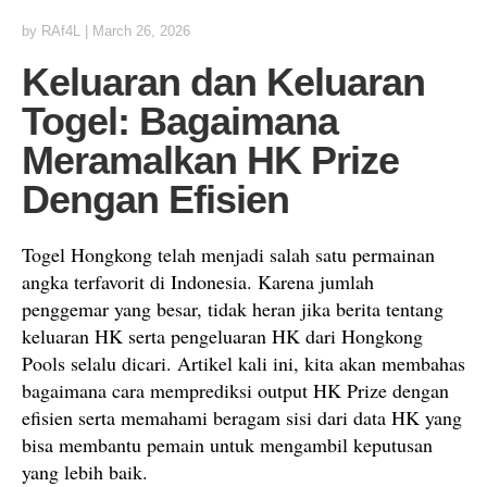
by
RAf4L
|
March 26, 2026
Keluaran dan Keluaran
Togel: Bagaimana
Meramalkan HK Prize
Dengan Efisien
Togel Hongkong telah menjadi salah satu permainan
angka terfavorit di Indonesia. Karena jumlah
penggemar yang besar, tidak heran jika berita tentang
keluaran HK serta pengeluaran HK dari Hongkong
Pools selalu dicari. Artikel kali ini, kita akan membahas
bagaimana cara memprediksi output HK Prize dengan
efisien serta memahami beragam sisi dari data HK yang
bisa membantu pemain untuk mengambil keputusan
yang lebih baik.