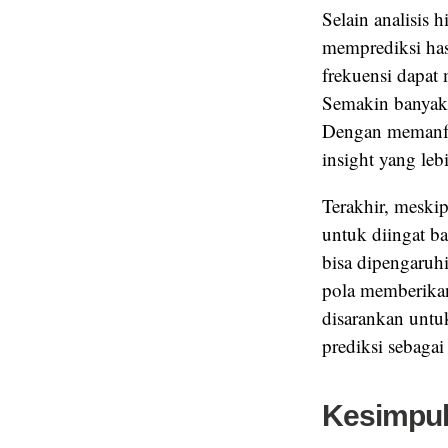
Selain analisis 
memprediksi has
frekuensi dapat
Semakin banyak 
Dengan memanfaa
insight yang le
Terakhir, meski
untuk diingat b
bisa dipengaruhi
pola memberikan
disarankan untu
prediksi sebaga
Kesimpul