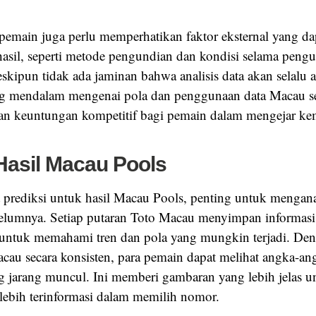
 pemain juga perlu memperhatikan faktor eksternal yang da
sil, seperti metode pengundian dan kondisi selama peng
kipun tidak ada jaminan bahwa analisis data akan selalu a
 mendalam mengenai pola dan penggunaan data Macau sec
an keuntungan kompetitif bagi pemain dalam mengejar k
Hasil Macau Pools
rediksi untuk hasil Macau Pools, penting untuk menganal
elumnya. Setiap putaran Toto Macau menyimpan informasi
 untuk memahami tren dan pola yang mungkin terjadi. De
acau secara konsisten, para pemain dapat melihat angka-an
 jarang muncul. Ini memberi gambaran yang lebih jelas 
lebih terinformasi dalam memilih nomor.