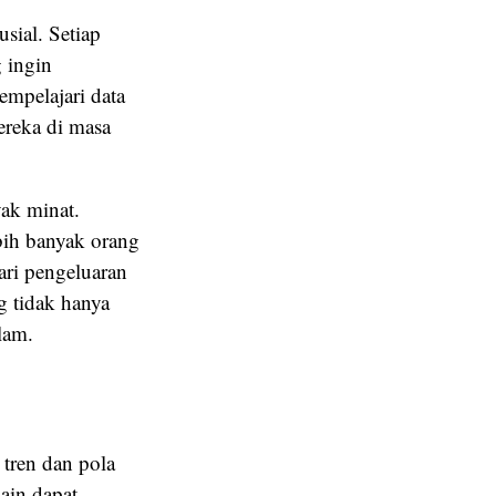
ial. Setiap
 ingin
mpelajari data
ereka di masa
yak minat.
ebih banyak orang
ari pengeluaran
 tidak hanya
lam.
tren dan pola
ain dapat