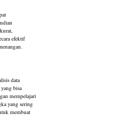
pat
undian
kurat,
ara efektif
emenangan.
isis data
 yang bisa
ngan mempelajari
gka yang sering
untuk membuat