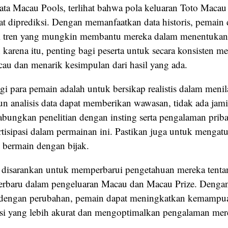
data Macau Pools, terlihat bahwa pola keluaran Toto Mac
at diprediksi. Dengan memanfaatkan data historis, pemain 
i tren yang mungkin membantu mereka dalam menentukan 
karena itu, penting bagi peserta untuk secara konsisten 
au dan menarik kesimpulan dari hasil yang ada.
i para pemain adalah untuk bersikap realistis dalam menil
n analisis data dapat memberikan wawasan, tidak ada jami
abungkan penelitian dengan insting serta pengalaman priba
rtisipasi dalam permainan ini. Pastikan juga untuk mengatu
 bermain dengan bijak.
ta disarankan untuk memperbarui pengetahuan mereka tenta
rbaru dalam pengeluaran Macau dan Macau Prize. Dengan 
i dengan perubahan, pemain dapat meningkatkan kemampu
i yang lebih akurat dan mengoptimalkan pengalaman mer