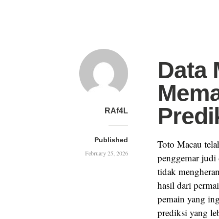
Data 
Mema
Predi
RAf4L
Published
Toto Macau tela
February 25, 2026
penggemar judi 
tidak mengheran
hasil dari perm
pemain yang ing
prediksi yang le