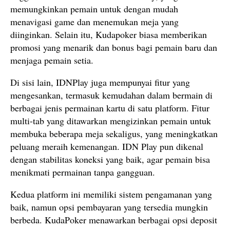
memungkinkan pemain untuk dengan mudah
menavigasi game dan menemukan meja yang
diinginkan. Selain itu, Kudapoker biasa memberikan
promosi yang menarik dan bonus bagi pemain baru dan
menjaga pemain setia.
Di sisi lain, IDNPlay juga mempunyai fitur yang
mengesankan, termasuk kemudahan dalam bermain di
berbagai jenis permainan kartu di satu platform. Fitur
multi-tab yang ditawarkan mengizinkan pemain untuk
membuka beberapa meja sekaligus, yang meningkatkan
peluang meraih kemenangan. IDN Play pun dikenal
dengan stabilitas koneksi yang baik, agar pemain bisa
menikmati permainan tanpa gangguan.
Kedua platform ini memiliki sistem pengamanan yang
baik, namun opsi pembayaran yang tersedia mungkin
berbeda. KudaPoker menawarkan berbagai opsi deposit