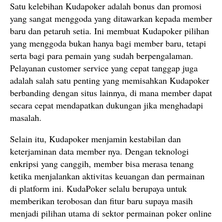
Satu kelebihan Kudapoker adalah bonus dan promosi
yang sangat menggoda yang ditawarkan kepada member
baru dan petaruh setia. Ini membuat Kudapoker pilihan
yang menggoda bukan hanya bagi member baru, tetapi
serta bagi para pemain yang sudah berpengalaman.
Pelayanan customer service yang cepat tanggap juga
adalah salah satu penting yang memisahkan Kudapoker
berbanding dengan situs lainnya, di mana member dapat
secara cepat mendapatkan dukungan jika menghadapi
masalah.
Selain itu, Kudapoker menjamin kestabilan dan
keterjaminan data member nya. Dengan teknologi
enkripsi yang canggih, member bisa merasa tenang
ketika menjalankan aktivitas keuangan dan permainan
di platform ini. KudaPoker selalu berupaya untuk
memberikan terobosan dan fitur baru supaya masih
menjadi pilihan utama di sektor permainan poker online