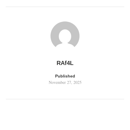
RAf4L
Published
November 27, 2025