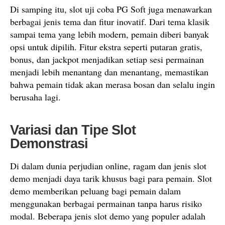
Di samping itu, slot uji coba PG Soft juga menawarkan
berbagai jenis tema dan fitur inovatif. Dari tema klasik
sampai tema yang lebih modern, pemain diberi banyak
opsi untuk dipilih. Fitur ekstra seperti putaran gratis,
bonus, dan jackpot menjadikan setiap sesi permainan
menjadi lebih menantang dan menantang, memastikan
bahwa pemain tidak akan merasa bosan dan selalu ingin
berusaha lagi.
Variasi dan Tipe Slot
Demonstrasi
Di dalam dunia perjudian online, ragam dan jenis slot
demo menjadi daya tarik khusus bagi para pemain. Slot
demo memberikan peluang bagi pemain dalam
menggunakan berbagai permainan tanpa harus risiko
modal. Beberapa jenis slot demo yang populer adalah