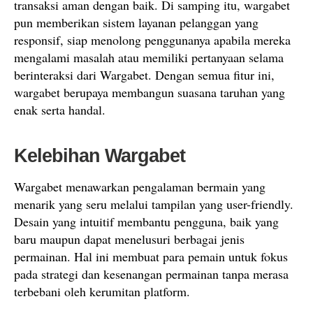
transaksi aman dengan baik. Di samping itu, wargabet
pun memberikan sistem layanan pelanggan yang
responsif, siap menolong penggunanya apabila mereka
mengalami masalah atau memiliki pertanyaan selama
berinteraksi dari Wargabet. Dengan semua fitur ini,
wargabet berupaya membangun suasana taruhan yang
enak serta handal.
Kelebihan Wargabet
Wargabet menawarkan pengalaman bermain yang
menarik yang seru melalui tampilan yang user-friendly.
Desain yang intuitif membantu pengguna, baik yang
baru maupun dapat menelusuri berbagai jenis
permainan. Hal ini membuat para pemain untuk fokus
pada strategi dan kesenangan permainan tanpa merasa
terbebani oleh kerumitan platform.