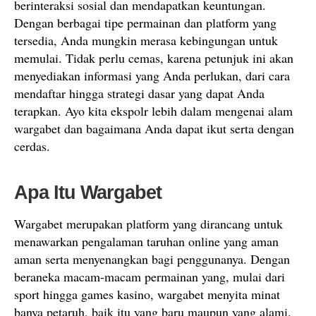
berinteraksi sosial dan mendapatkan keuntungan.
Dengan berbagai tipe permainan dan platform yang
tersedia, Anda mungkin merasa kebingungan untuk
memulai. Tidak perlu cemas, karena petunjuk ini akan
menyediakan informasi yang Anda perlukan, dari cara
mendaftar hingga strategi dasar yang dapat Anda
terapkan. Ayo kita ekspolr lebih dalam mengenai alam
wargabet dan bagaimana Anda dapat ikut serta dengan
cerdas.
Apa Itu Wargabet
Wargabet merupakan platform yang dirancang untuk
menawarkan pengalaman taruhan online yang aman
aman serta menyenangkan bagi penggunanya. Dengan
beraneka macam-macam permainan yang, mulai dari
sport hingga games kasino, wargabet menyita minat
banya petaruh, baik itu yang baru maupun yang alami.