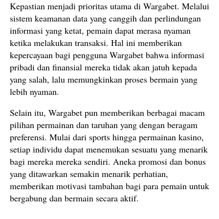
Kepastian menjadi prioritas utama di Wargabet. Melalui
sistem keamanan data yang canggih dan perlindungan
informasi yang ketat, pemain dapat merasa nyaman
ketika melakukan transaksi. Hal ini memberikan
kepercayaan bagi pengguna Wargabet bahwa informasi
pribadi dan finansial mereka tidak akan jatuh kepada
yang salah, lalu memungkinkan proses bermain yang
lebih nyaman.
Selain itu, Wargabet pun memberikan berbagai macam
pilihan permainan dan taruhan yang dengan beragam
preferensi. Mulai dari sports hingga permainan kasino,
setiap individu dapat menemukan sesuatu yang menarik
bagi mereka mereka sendiri. Aneka promosi dan bonus
yang ditawarkan semakin menarik perhatian,
memberikan motivasi tambahan bagi para pemain untuk
bergabung dan bermain secara aktif.