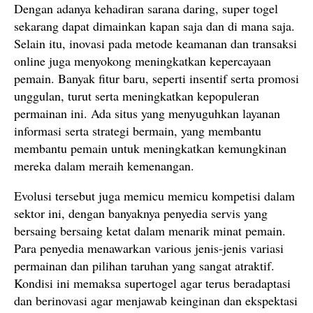
Dengan adanya kehadiran sarana daring, super togel
sekarang dapat dimainkan kapan saja dan di mana saja.
Selain itu, inovasi pada metode keamanan dan transaksi
online juga menyokong meningkatkan kepercayaan
pemain. Banyak fitur baru, seperti insentif serta promosi
unggulan, turut serta meningkatkan kepopuleran
permainan ini. Ada situs yang menyuguhkan layanan
informasi serta strategi bermain, yang membantu
membantu pemain untuk meningkatkan kemungkinan
mereka dalam meraih kemenangan.
Evolusi tersebut juga memicu memicu kompetisi dalam
sektor ini, dengan banyaknya penyedia servis yang
bersaing bersaing ketat dalam menarik minat pemain.
Para penyedia menawarkan various jenis-jenis variasi
permainan dan pilihan taruhan yang sangat atraktif.
Kondisi ini memaksa supertogel agar terus beradaptasi
dan berinovasi agar menjawab keinginan dan ekspektasi