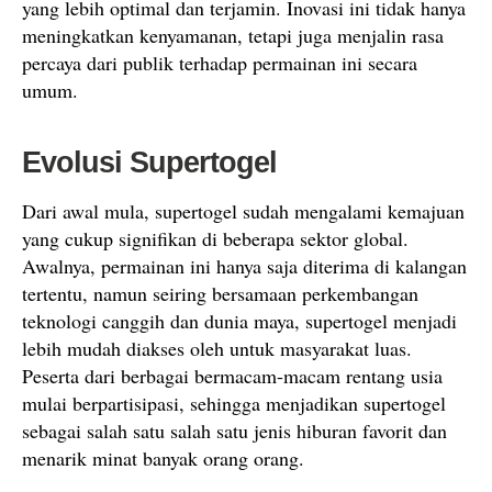
yang lebih optimal dan terjamin. Inovasi ini tidak hanya
meningkatkan kenyamanan, tetapi juga menjalin rasa
percaya dari publik terhadap permainan ini secara
umum.
Evolusi Supertogel
Dari awal mula, supertogel sudah mengalami kemajuan
yang cukup signifikan di beberapa sektor global.
Awalnya, permainan ini hanya saja diterima di kalangan
tertentu, namun seiring bersamaan perkembangan
teknologi canggih dan dunia maya, supertogel menjadi
lebih mudah diakses oleh untuk masyarakat luas.
Peserta dari berbagai bermacam-macam rentang usia
mulai berpartisipasi, sehingga menjadikan supertogel
sebagai salah satu salah satu jenis hiburan favorit dan
menarik minat banyak orang orang.