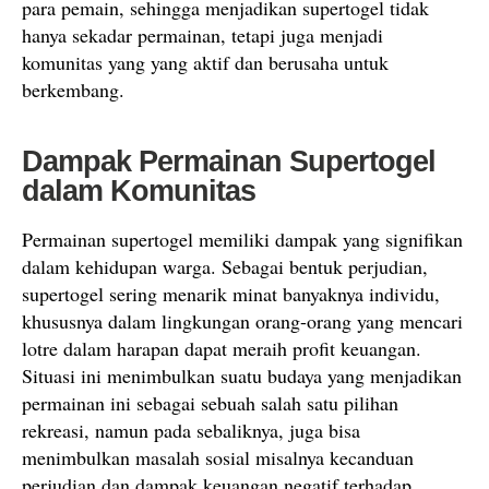
para pemain, sehingga menjadikan supertogel tidak
hanya sekadar permainan, tetapi juga menjadi
komunitas yang yang aktif dan berusaha untuk
berkembang.
Dampak Permainan Supertogel
dalam Komunitas
Permainan supertogel memiliki dampak yang signifikan
dalam kehidupan warga. Sebagai bentuk perjudian,
supertogel sering menarik minat banyaknya individu,
khususnya dalam lingkungan orang-orang yang mencari
lotre dalam harapan dapat meraih profit keuangan.
Situasi ini menimbulkan suatu budaya yang menjadikan
permainan ini sebagai sebuah salah satu pilihan
rekreasi, namun pada sebaliknya, juga bisa
menimbulkan masalah sosial misalnya kecanduan
perjudian dan dampak keuangan negatif terhadap