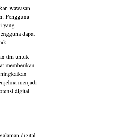
rikan wawasan
an. Pengguna
si yang
pengguna dapat
aik.
an tim untuk
pat memberikan
eningkatkan
menjelma menjadi
tensi digital
alaman digital