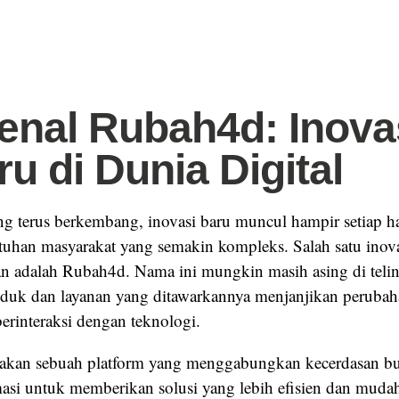
nal Rubah4d: Inova
ru di Dunia Digital
ang terus berkembang, inovasi baru muncul hampir setiap h
han masyarakat yang semakin kompleks. Salah satu inova
an adalah Rubah4d. Nama ini mungkin masih asing di teli
roduk dan layanan yang ditawarkannya menjanjikan perubah
berinteraksi dengan teknologi.
kan sebuah platform yang menggabungkan kecerdasan bu
masi untuk memberikan solusi yang lebih efisien dan mudah