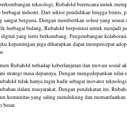
 perkembangan teknologi, Rubah4d berencana untuk memp
berbagai industri. Dari sektor pendidikan hingga bisnis, p
ng sangat berguna. Dengan memberikan solusi yang sesuai
fik berbagai bidang, Rubah4d berpotensi untuk menjadi 
 digital yang terus berkembang. Pengembangan kolaboras
ku kepentingan juga diharapkan dapat mempercepat adopsi
r.
men Rubah4d terhadap keberlanjutan dan inovasi sosial a
am strategi masa depannya. Dengan mengedepankan nilai-n
ubah4d tidak hanya ingin hadir sebagai inovator teknologi,
rubahan dalam masyarakat. Dengan pendekatan ini, Rubah
n komunitas yang saling mendukung dan memanfaatkan 
h besar.