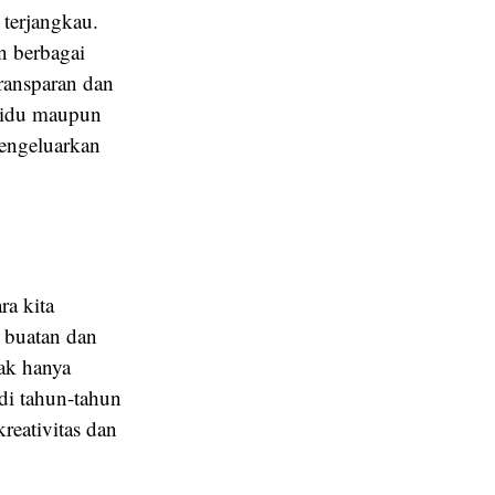
 terjangkau.
n berbagai
ransparan dan
vidu maupun
mengeluarkan
a kita
 buatan dan
ak hanya
di tahun-tahun
reativitas dan