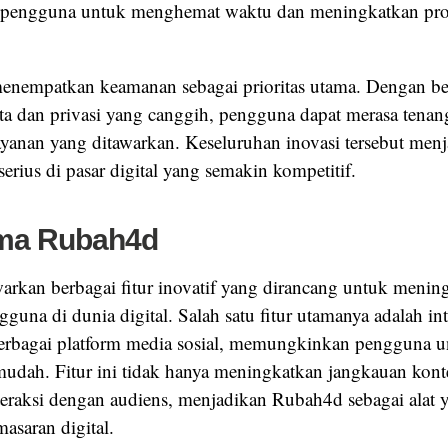
engguna untuk menghemat waktu dan meningkatkan prod
nempatkan keamanan sebagai prioritas utama. Dengan be
ta dan privasi yang canggih, pengguna dapat merasa tenang
anan yang ditawarkan. Keseluruhan inovasi tersebut me
serius di pasar digital yang semakin kompetitif.
ama Rubah4d
kan berbagai fitur inovatif yang dirancang untuk menin
una di dunia digital. Salah satu fitur utamanya adalah in
rbagai platform media sosial, memungkinkan pengguna u
udah. Fitur ini tidak hanya meningkatkan jangkauan konte
eraksi dengan audiens, menjadikan Rubah4d sebagai alat 
masaran digital.