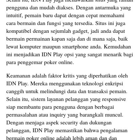
pengguna dan mudah diakses. Dengan antarmuka yang
intuitif, pemain baru dapat dengan cepat memahami
cara bermain dan fungsi yang tersedia. Situs ini juga
kompatibel dengan sejumlah gadget, jadi anda dapat
bermain permainan kapan saja dan di mana saja, baik
lewat komputer maupun smartphone anda. Kemudahan
ini menjadikan IDN Play opsi yang sangat menarik bagi
para penggemar poker online.
Keamanan adalah faktor kritis yang diperhatikan oleh
IDN Play. Mereka menggunakan teknologi enkripsi
canggih untuk melindungi data dan transaksi pemain.
Selain itu, sistem layanan pelanggan yang responsive
siap membantu para pengguna dengan berbagai
permasalahan atau inquiry yang barangkali muncul.
Dengan menjaga aspek security dan dukungan
pelanggan, IDN Play memastikan bahwa pengalaman
bermain poker online adalah lebih aman dan dan