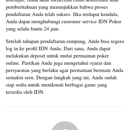
pemberitahuan yang menunjukkan bahwa proses
pendaftaran Anda telah sukses. Jika terdapat kendala,
Anda dapat menghubungi customer service IDN Poker
yang selalu bantu 24 jam.
Setelah tahapan pendaftaran rampung, Anda bisa segera
log in ke profil IDN Anda. Dari sana, Anda dapat
melakukan deposit untuk mulai permainan poker
online. Pastikan Anda juga mengetahui syarat dan
persyaratan yang berlaku agar permainan bermain Anda
semakin seru. Dengan langkah yang ini, Anda sudah
siap sedia untuk menikmati berbagai game yang
tersedia oleh IDN.