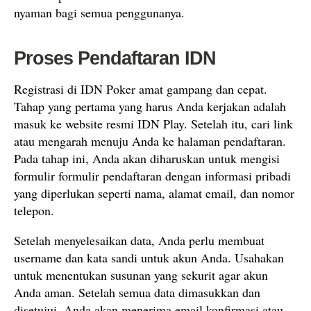
nyaman bagi semua penggunanya.
Proses Pendaftaran IDN
Registrasi di IDN Poker amat gampang dan cepat.
Tahap yang pertama yang harus Anda kerjakan adalah
masuk ke website resmi IDN Play. Setelah itu, cari link
atau mengarah menuju Anda ke halaman pendaftaran.
Pada tahap ini, Anda akan diharuskan untuk mengisi
formulir formulir pendaftaran dengan informasi pribadi
yang diperlukan seperti nama, alamat email, dan nomor
telepon.
Setelah menyelesaikan data, Anda perlu membuat
username dan kata sandi untuk akun Anda. Usahakan
untuk menentukan susunan yang sekurit agar akun
Anda aman. Setelah semua data dimasukkan dan
disetujui, Anda akan menerima email konfirmasi atau