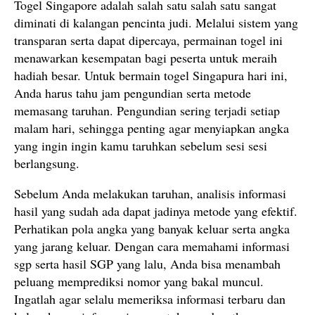
Togel Singapore adalah salah satu salah satu sangat
diminati di kalangan pencinta judi. Melalui sistem yang
transparan serta dapat dipercaya, permainan togel ini
menawarkan kesempatan bagi peserta untuk meraih
hadiah besar. Untuk bermain togel Singapura hari ini,
Anda harus tahu jam pengundian serta metode
memasang taruhan. Pengundian sering terjadi setiap
malam hari, sehingga penting agar menyiapkan angka
yang ingin ingin kamu taruhkan sebelum sesi sesi
berlangsung.
Sebelum Anda melakukan taruhan, analisis informasi
hasil yang sudah ada dapat jadinya metode yang efektif.
Perhatikan pola angka yang banyak keluar serta angka
yang jarang keluar. Dengan cara memahami informasi
sgp serta hasil SGP yang lalu, Anda bisa menambah
peluang memprediksi nomor yang bakal muncul.
Ingatlah agar selalu memeriksa informasi terbaru dan