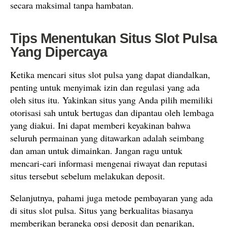
secara maksimal tanpa hambatan.
Tips Menentukan Situs Slot Pulsa
Yang Dipercaya
Ketika mencari situs slot pulsa yang dapat diandalkan,
penting untuk menyimak izin dan regulasi yang ada
oleh situs itu. Yakinkan situs yang Anda pilih memiliki
otorisasi sah untuk bertugas dan dipantau oleh lembaga
yang diakui. Ini dapat memberi keyakinan bahwa
seluruh permainan yang ditawarkan adalah seimbang
dan aman untuk dimainkan. Jangan ragu untuk
mencari-cari informasi mengenai riwayat dan reputasi
situs tersebut sebelum melakukan deposit.
Selanjutnya, pahami juga metode pembayaran yang ada
di situs slot pulsa. Situs yang berkualitas biasanya
memberikan beraneka opsi deposit dan penarikan,