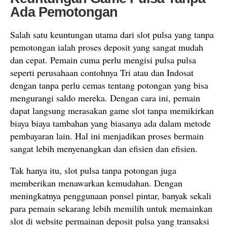
Ada Pemotongan
Salah satu keuntungan utama dari slot pulsa yang tanpa
pemotongan ialah proses deposit yang sangat mudah
dan cepat. Pemain cuma perlu mengisi pulsa pulsa
seperti perusahaan contohnya Tri atau dan Indosat
dengan tanpa perlu cemas tentang potongan yang bisa
mengurangi saldo mereka. Dengan cara ini, pemain
dapat langsung merasakan game slot tanpa memikirkan
biaya biaya tambahan yang biasanya ada dalam metode
pembayaran lain. Hal ini menjadikan proses bermain
sangat lebih menyenangkan dan efisien dan efisien.
Tak hanya itu, slot pulsa tanpa potongan juga
memberikan menawarkan kemudahan. Dengan
meningkatnya penggunaan ponsel pintar, banyak sekali
para pemain sekarang lebih memilih untuk memainkan
slot di website permainan deposit pulsa yang transaksi