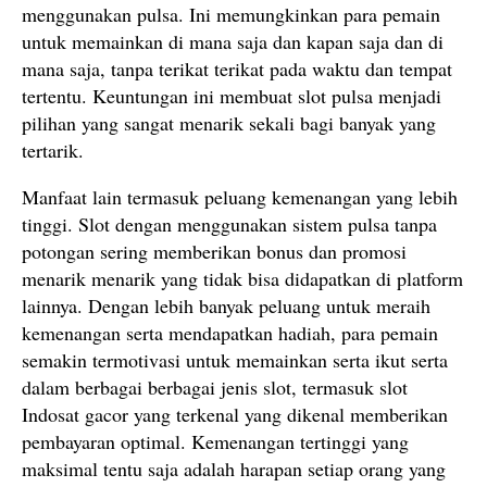
menggunakan pulsa. Ini memungkinkan para pemain
untuk memainkan di mana saja dan kapan saja dan di
mana saja, tanpa terikat terikat pada waktu dan tempat
tertentu. Keuntungan ini membuat slot pulsa menjadi
pilihan yang sangat menarik sekali bagi banyak yang
tertarik.
Manfaat lain termasuk peluang kemenangan yang lebih
tinggi. Slot dengan menggunakan sistem pulsa tanpa
potongan sering memberikan bonus dan promosi
menarik menarik yang tidak bisa didapatkan di platform
lainnya. Dengan lebih banyak peluang untuk meraih
kemenangan serta mendapatkan hadiah, para pemain
semakin termotivasi untuk memainkan serta ikut serta
dalam berbagai berbagai jenis slot, termasuk slot
Indosat gacor yang terkenal yang dikenal memberikan
pembayaran optimal. Kemenangan tertinggi yang
maksimal tentu saja adalah harapan setiap orang yang