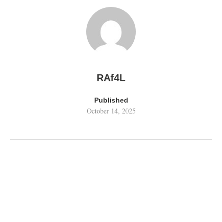
RAf4L
Published
October 14, 2025