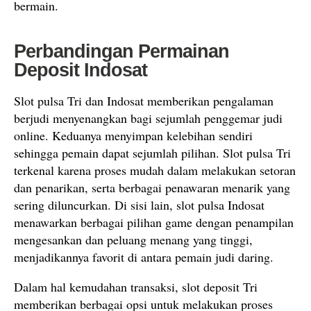
bermain.
Perbandingan Permainan
Deposit Indosat
Slot pulsa Tri dan Indosat memberikan pengalaman
berjudi menyenangkan bagi sejumlah penggemar judi
online. Keduanya menyimpan kelebihan sendiri
sehingga pemain dapat sejumlah pilihan. Slot pulsa Tri
terkenal karena proses mudah dalam melakukan setoran
dan penarikan, serta berbagai penawaran menarik yang
sering diluncurkan. Di sisi lain, slot pulsa Indosat
menawarkan berbagai pilihan game dengan penampilan
mengesankan dan peluang menang yang tinggi,
menjadikannya favorit di antara pemain judi daring.
Dalam hal kemudahan transaksi, slot deposit Tri
memberikan berbagai opsi untuk melakukan proses