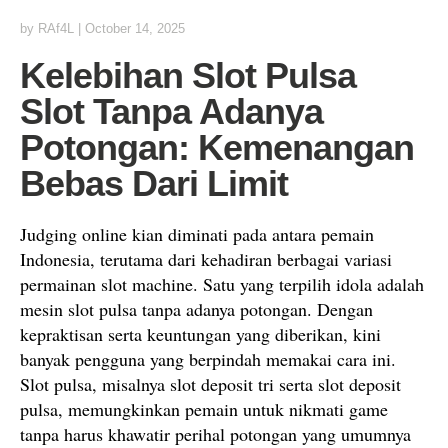
by
RAf4L
|
October 14, 2025
Kelebihan Slot Pulsa
Slot Tanpa Adanya
Potongan: Kemenangan
Bebas Dari Limit
Judging online kian diminati pada antara pemain
Indonesia, terutama dari kehadiran berbagai variasi
permainan slot machine. Satu yang terpilih idola adalah
mesin slot pulsa tanpa adanya potongan. Dengan
kepraktisan serta keuntungan yang diberikan, kini
banyak pengguna yang berpindah memakai cara ini.
Slot pulsa, misalnya slot deposit tri serta slot deposit
pulsa, memungkinkan pemain untuk nikmati game
tanpa harus khawatir perihal potongan yang umumnya