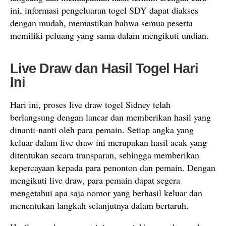
ini, informasi pengeluaran togel SDY dapat diakses
dengan mudah, memastikan bahwa semua peserta
memiliki peluang yang sama dalam mengikuti undian.
Live Draw dan Hasil Togel Hari
Ini
Hari ini, proses live draw togel Sidney telah
berlangsung dengan lancar dan memberikan hasil yang
dinanti-nanti oleh para pemain. Setiap angka yang
keluar dalam live draw ini merupakan hasil acak yang
ditentukan secara transparan, sehingga memberikan
kepercayaan kepada para penonton dan pemain. Dengan
mengikuti live draw, para pemain dapat segera
mengetahui apa saja nomor yang berhasil keluar dan
menentukan langkah selanjutnya dalam bertaruh.