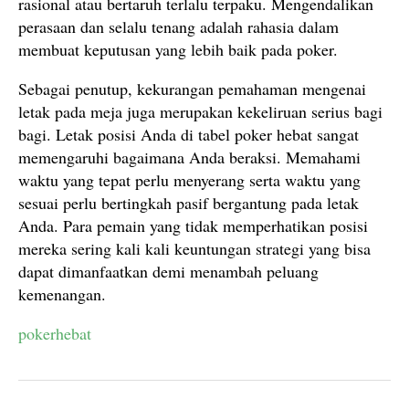
rasional atau bertaruh terlalu terpaku. Mengendalikan
perasaan dan selalu tenang adalah rahasia dalam
membuat keputusan yang lebih baik pada poker.
Sebagai penutup, kekurangan pemahaman mengenai
letak pada meja juga merupakan kekeliruan serius bagi
bagi. Letak posisi Anda di tabel poker hebat sangat
memengaruhi bagaimana Anda beraksi. Memahami
waktu yang tepat perlu menyerang serta waktu yang
sesuai perlu bertingkah pasif bergantung pada letak
Anda. Para pemain yang tidak memperhatikan posisi
mereka sering kali kali keuntungan strategi yang bisa
dapat dimanfaatkan demi menambah peluang
kemenangan.
pokerhebat