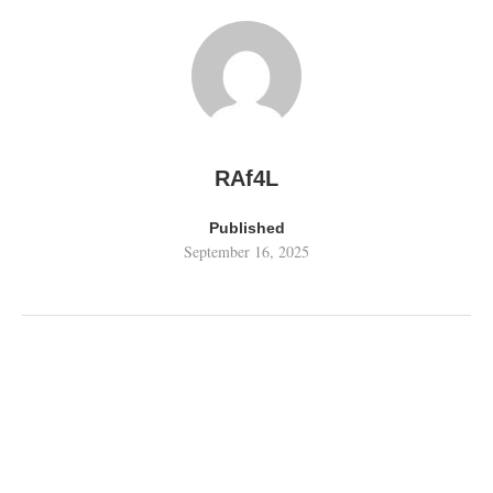
RAf4L
Published
September 16, 2025