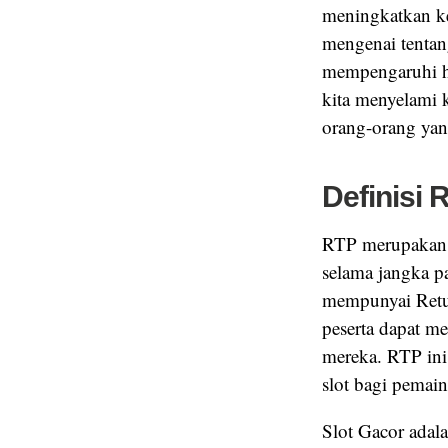
meningkatkan ke
mengenai tentang
mempengaruhi ha
kita menyelami 
orang-orang yan
Definisi
RTP merupakan 
selama jangka pa
mempunyai Return
peserta dapat m
mereka. RTP ini
slot bagi pemain
Slot Gacor adala