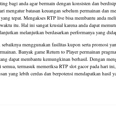
ting bagi anda agar bermain dengan konsisten dan berdisipl
ari mengatur batasan keuangan sebelum permainan dan m
 yang tepat. Mengakses RTP live bisa membantu anda meli
waktu itu. Hal ini sangat krusial karena anda dapat memu
lanjutkan melanjutkan berdasarkan performanya yang didap
n sebaiknya menggunakan fasilitas kupon serta promosi ya
ermainan. Banyak game Return to Player permainan pragm
yang dapat membantu kemungkinan berhasil. Dengan me
ini semua, termasuk memeriksa RTP slot gacor pada hari ini
an yang lebih cerdas dan berpotensi mendapatkan hasil y