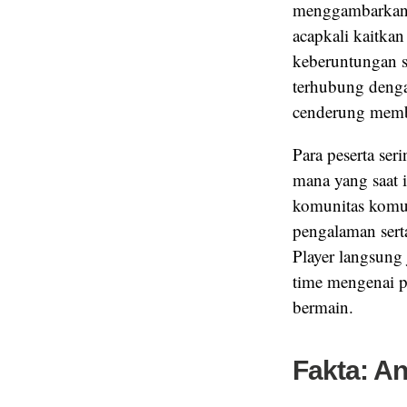
menggambarkan 
acapkali kaitka
keberuntungan s
terhubung denga
cenderung memb
Para peserta ser
mana yang saat i
komunitas komun
pengalaman serta
Player langsung 
time mengenai p
bermain.
Fakta: An