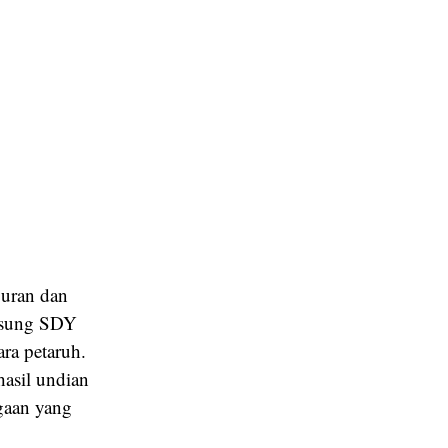
buran dan
ngsung SDY
ra petaruh.
hasil undian
gaan yang