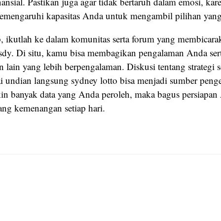
ansial. Pastikan juga agar tidak bertaruh dalam emosi, karen
memengaruhi kapasitas Anda untuk mengambil pilihan yang 
, ikutlah ke dalam komunitas serta forum yang membicara
 sdy. Di situ, kamu bisa membagikan pengalaman Anda se
n lain yang lebih berpengalaman. Diskusi tentang strategi se
i undian langsung sydney lotto bisa menjadi sumber peng
in banyak data yang Anda peroleh, maka bagus persiapan
ng kemenangan setiap hari.