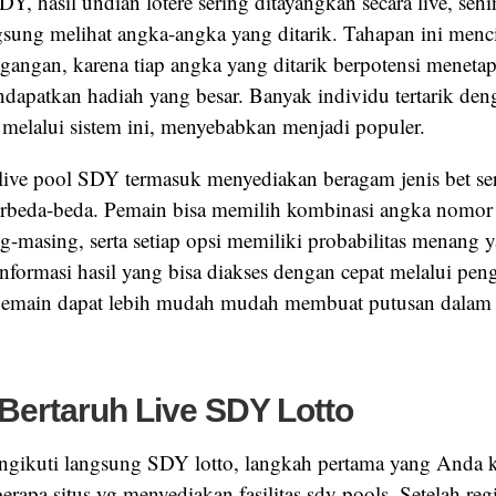
DY, hasil undian lotere sering ditayangkan secara live, seh
gsung melihat angka-angka yang ditarik. Tahapan ini menc
gangan, karena tiap angka yang ditarik berpotensi meneta
ndapatkan hadiah yang besar. Banyak individu tertarik de
 melalui sistem ini, menyebabkan menjadi populer.
 live pool SDY termasuk menyediakan beragam jenis bet se
beda-beda. Pemain bisa memilih kombinasi angka nomor 
g-masing, serta setiap opsi memiliki probabilitas menang 
nformasi hasil yang bisa diakses dengan cepat melalui pe
 pemain dapat lebih mudah mudah membuat putusan dala
Bertaruh Live SDY Lotto
gikuti langsung SDY lotto, langkah pertama yang Anda k
erapa situs yg menyediakan fasilitas sdy pools. Setelah reg