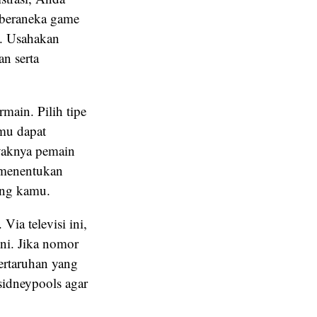
 beraneka game
o. Usahakan
n serta
main. Pilih tipe
amu dapat
yaknya pemain
a menentukan
ang kamu.
Via televisi ini,
ini. Jika nomor
ertaruhan yang
sidneypools agar