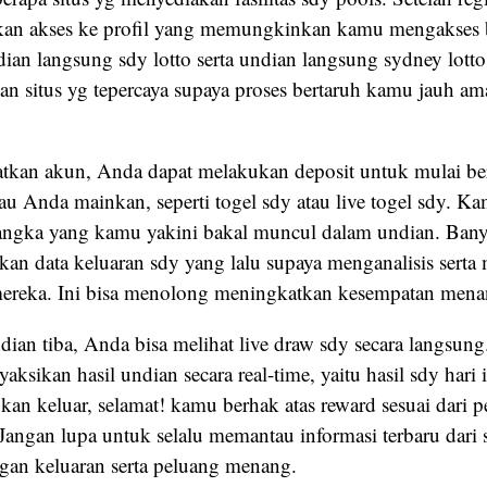
kan akses ke profil yang memungkinkan kamu mengakses
ndian langsung sdy lotto serta undian langsung sydney lott
n situs yg tepercaya supaya proses bertaruh kamu jauh ama
tkan akun, Anda dapat melakukan deposit untuk mulai ber
u Anda mainkan, seperti togel sdy atau live togel sdy. K
angka yang kamu yakini bakal muncul dalam undian. Ban
an data keluaran sdy yang lalu supaya menganalisis sert
mereka. Ini bisa menolong meningkatkan kesempatan men
ian tiba, Anda bisa melihat live draw sdy secara langsung. 
ksikan hasil undian secara real-time, yaitu hasil sdy hari 
an keluar, selamat! kamu berhak atas reward sesuai dari p
Jangan lupa untuk selalu memantau informasi terbaru dari 
ngan keluaran serta peluang menang.