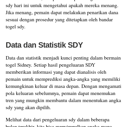
sdy hari ini untuk mengetahui apakah mereka menang.
Jika menang, pemain dapat melakukan penarikan dana
sesuai dengan prosedur yang ditetapkan oleh bandar
togel sdy.
Data dan Statistik SDY
Data dan statistik menjadi kunci penting dalam bermain
togel Sidney. Setiap hasil pengeluaran SDY
memberikan informasi yang dapat dianalisis oleh
pemain untuk memprediksi angka-angka yang memiliki
kemungkinan keluar di masa depan. Dengan mengamati
pola keluaran sebelumnya, pemain dapat menemukan
tren yang mungkin membantu dalam menentukan angka
sdy yang akan dipilih.
Melihat data dari pengeluaran sdy dalam beberapa
bulan terakhir, kita bisa menyimpulkan angka mana