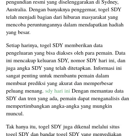
pengundian resmi yang diselenggarakan di Sydney,
Australia. Dengan banyaknya penggemar, togel SDY
telah menjadi bagian dari hiburan masyarakat yang
mencoba peruntungannya dalam mendapatkan hadiah
yang besar.
Setiap harinya, togel SDY memberikan data
pengeluaran yang bisa diakses oleh para pemain. Data
ini mencakup keluaran SDY, nomor SDY hari ini, dan
juga angka SDY yang telah ditetapkan. Informasi ini
sangat penting untuk membantu pemain dalam
membuat prediksi yang akurat dan memperbesar
peluang menang.
sdy hari ini
Dengan memantau data
SDY dan tren yang ada, pemain dapat menganalisis dan
mempertimbangkan angka-angka yang mungkin
muncul.
Tak hanya itu, togel SDY juga dikenal melalui situs
togel SDY dan bandar togel SDY yang menyediakan