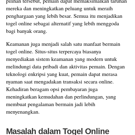
pilihan tersebut, pemain dapat memaksimalkan taruhan
mereka dan meningkatkan peluang untuk meraih
penghargaan yang lebih besar. Semua itu menjadikan
togel online sebagai alternatif yang lebih menggoda
bagi banyak orang.
Keamanan juga menjadi salah satu manfaat bermain
togel online. Situs-situs terpercaya biasanya
menyediakan sistem keamanan yang modern untuk
melindungi data pribadi dan aktivitas pemain. Dengan
teknologi enkripsi yang kuat, pemain dapat merasa
nyaman saat mengadakan transaksi secara online.
Kehadiran beragam opsi pembayaran juga
meningkatkan kemudahan dan perlindungan, yang
membuat pengalaman bermain jadi lebih
menyenangkan.
Masalah dalam Togel Online