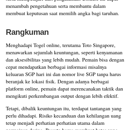
menambah pengetahuan serta membantu dalam
membuat keputusan saat memilih angka bagi taruhan.
Rangkuman
Menghadapi Togel online, terutama Toto Singapore,
menawarkan sejumlah keuntungan, seperti kenyamanan
dan aksesibilitas yang lebih mudah. Pemain bisa dengan
cepat mendapatkan berbagai informasi misalnya
keluaran SGP hari ini dan nomor live SGP tanpa harus
beranjak ke lokasi fisik. Dengan adanya berbagai
platform online, pemain dapat merencanakan taktik dan
mengikuti perkembangan output dengan lebih efektif.
Tetapi, dibalik keuntungan itu, terdapat tantangan yang
perlu dihadapi. Risiko kecanduan dan kehilangan uang
tetap menjadi perhatian perhatian utama dalam