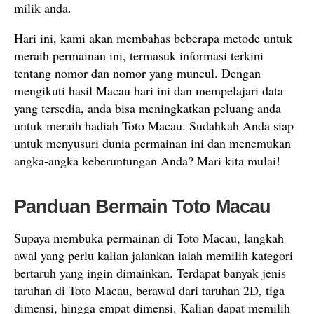
milik anda.
Hari ini, kami akan membahas beberapa metode untuk
meraih permainan ini, termasuk informasi terkini
tentang nomor dan nomor yang muncul. Dengan
mengikuti hasil Macau hari ini dan mempelajari data
yang tersedia, anda bisa meningkatkan peluang anda
untuk meraih hadiah Toto Macau. Sudahkah Anda siap
untuk menyusuri dunia permainan ini dan menemukan
angka-angka keberuntungan Anda? Mari kita mulai!
Panduan Bermain Toto Macau
Supaya membuka permainan di Toto Macau, langkah
awal yang perlu kalian jalankan ialah memilih kategori
bertaruh yang ingin dimainkan. Terdapat banyak jenis
taruhan di Toto Macau, berawal dari taruhan 2D, tiga
dimensi, hingga empat dimensi. Kalian dapat memilih