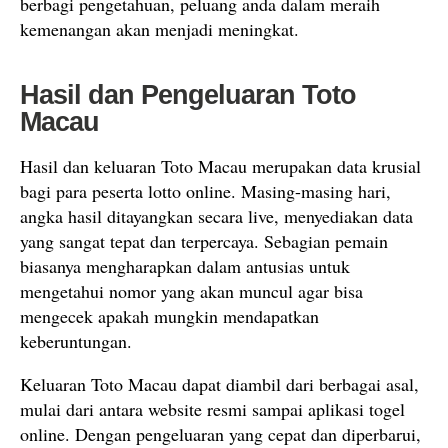
berbagi pengetahuan, peluang anda dalam meraih
kemenangan akan menjadi meningkat.
Hasil dan Pengeluaran Toto
Macau
Hasil dan keluaran Toto Macau merupakan data krusial
bagi para peserta lotto online. Masing-masing hari,
angka hasil ditayangkan secara live, menyediakan data
yang sangat tepat dan terpercaya. Sebagian pemain
biasanya mengharapkan dalam antusias untuk
mengetahui nomor yang akan muncul agar bisa
mengecek apakah mungkin mendapatkan
keberuntungan.
Keluaran Toto Macau dapat diambil dari berbagai asal,
mulai dari antara website resmi sampai aplikasi togel
online. Dengan pengeluaran yang cepat dan diperbarui,