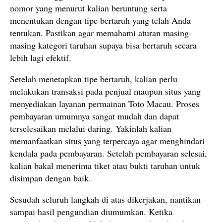
nomor yang menurut kalian beruntung serta
menentukan dengan tipe bertaruh yang telah Anda
tentukan. Pastikan agar memahami aturan masing-
masing kategori taruhan supaya bisa bertaruh secara
lebih lagi efektif.
Setelah menetapkan tipe bertaruh, kalian perlu
melakukan transaksi pada penjual maupun situs yang
menyediakan layanan permainan Toto Macau. Proses
pembayaran umumnya sangat mudah dan dapat
terselesaikan melalui daring. Yakinlah kalian
memanfaatkan situs yang terpercaya agar menghindari
kendala pada pembayaran. Setelah pembayaran selesai,
kalian bakal menerima tiket atau bukti taruhan untuk
disimpan dengan baik.
Sesudah seluruh langkah di atas dikerjakan, nantikan
sampai hasil pengundian diumumkan. Ketika