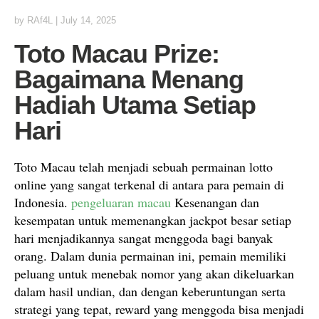
by
RAf4L
|
July 14, 2025
Toto Macau Prize:
Bagaimana Menang
Hadiah Utama Setiap
Hari
Toto Macau telah menjadi sebuah permainan lotto
online yang sangat terkenal di antara para pemain di
Indonesia.
pengeluaran macau
Kesenangan dan
kesempatan untuk memenangkan jackpot besar setiap
hari menjadikannya sangat menggoda bagi banyak
orang. Dalam dunia permainan ini, pemain memiliki
peluang untuk menebak nomor yang akan dikeluarkan
dalam hasil undian, dan dengan keberuntungan serta
strategi yang tepat, reward yang menggoda bisa menjadi