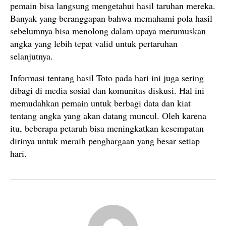
pemain bisa langsung mengetahui hasil taruhan mereka.
Banyak yang beranggapan bahwa memahami pola hasil
sebelumnya bisa menolong dalam upaya merumuskan
angka yang lebih tepat valid untuk pertaruhan
selanjutnya.
Informasi tentang hasil Toto pada hari ini juga sering
dibagi di media sosial dan komunitas diskusi. Hal ini
memudahkan pemain untuk berbagi data dan kiat
tentang angka yang akan datang muncul. Oleh karena
itu, beberapa petaruh bisa meningkatkan kesempatan
dirinya untuk meraih penghargaan yang besar setiap
hari.