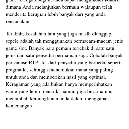
dimana Anda melanjutkan bermain walaupun telah
menderita kerugian lebih banyak dari yang anda
rencanakan.
Terakhir, kesalahan lain yang juga masih dianggap
sepele adalah tak menggunakan bermacam-macam jenis
game slot. Banyak para pemain terjebak di satu satu
jenis dan satu penyedia permainan saja. Cobalah banyak
persentase RTP slot dari penyedia yang berbeda, seperti
pragmatic, sehingga menemukan mana yang paling
untuk anda dan memberikan hasil yang optimal.
Keragaman yang ada bukan hanya memperlihatkan
game yang lebih menarik, namun juga bisa mampu
menambah kemungkinan anda dalam menggapai
kemenangan.