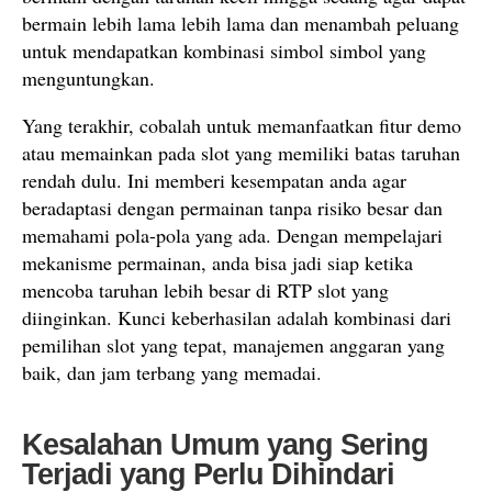
bermain lebih lama lebih lama dan menambah peluang
untuk mendapatkan kombinasi simbol simbol yang
menguntungkan.
Yang terakhir, cobalah untuk memanfaatkan fitur demo
atau memainkan pada slot yang memiliki batas taruhan
rendah dulu. Ini memberi kesempatan anda agar
beradaptasi dengan permainan tanpa risiko besar dan
memahami pola-pola yang ada. Dengan mempelajari
mekanisme permainan, anda bisa jadi siap ketika
mencoba taruhan lebih besar di RTP slot yang
diinginkan. Kunci keberhasilan adalah kombinasi dari
pemilihan slot yang tepat, manajemen anggaran yang
baik, dan jam terbang yang memadai.
Kesalahan Umum yang Sering
Terjadi yang Perlu Dihindari