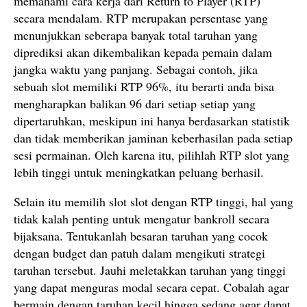
memahami cara kerja dari Return to Player (RTP)
secara mendalam. RTP merupakan persentase yang
menunjukkan seberapa banyak total taruhan yang
diprediksi akan dikembalikan kepada pemain dalam
jangka waktu yang panjang. Sebagai contoh, jika
sebuah slot memiliki RTP 96%, itu berarti anda bisa
mengharapkan balikan 96 dari setiap setiap yang
dipertaruhkan, meskipun ini hanya berdasarkan statistik
dan tidak memberikan jaminan keberhasilan pada setiap
sesi permainan. Oleh karena itu, pilihlah RTP slot yang
lebih tinggi untuk meningkatkan peluang berhasil.
Selain itu memilih slot slot dengan RTP tinggi, hal yang
tidak kalah penting untuk mengatur bankroll secara
bijaksana. Tentukanlah besaran taruhan yang cocok
dengan budget dan patuh dalam mengikuti strategi
taruhan tersebut. Jauhi meletakkan taruhan yang tinggi
yang dapat menguras modal secara cepat. Cobalah agar
bermain dengan taruhan kecil hingga sedang agar dapat