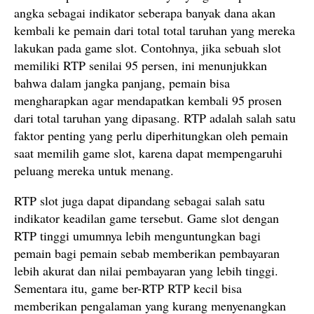
angka sebagai indikator seberapa banyak dana akan
kembali ke pemain dari total total taruhan yang mereka
lakukan pada game slot. Contohnya, jika sebuah slot
memiliki RTP senilai 95 persen, ini menunjukkan
bahwa dalam jangka panjang, pemain bisa
mengharapkan agar mendapatkan kembali 95 prosen
dari total taruhan yang dipasang. RTP adalah salah satu
faktor penting yang perlu diperhitungkan oleh pemain
saat memilih game slot, karena dapat mempengaruhi
peluang mereka untuk menang.
RTP slot juga dapat dipandang sebagai salah satu
indikator keadilan game tersebut. Game slot dengan
RTP tinggi umumnya lebih menguntungkan bagi
pemain bagi pemain sebab memberikan pembayaran
lebih akurat dan nilai pembayaran yang lebih tinggi.
Sementara itu, game ber-RTP RTP kecil bisa
memberikan pengalaman yang kurang menyenangkan