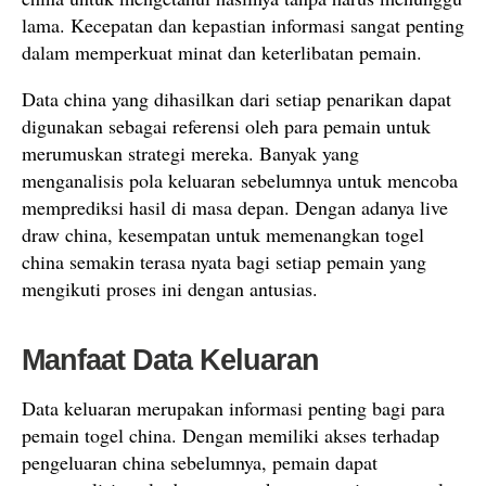
lama. Kecepatan dan kepastian informasi sangat penting
dalam memperkuat minat dan keterlibatan pemain.
Data china yang dihasilkan dari setiap penarikan dapat
digunakan sebagai referensi oleh para pemain untuk
merumuskan strategi mereka. Banyak yang
menganalisis pola keluaran sebelumnya untuk mencoba
memprediksi hasil di masa depan. Dengan adanya live
draw china, kesempatan untuk memenangkan togel
china semakin terasa nyata bagi setiap pemain yang
mengikuti proses ini dengan antusias.
Manfaat Data Keluaran
Data keluaran merupakan informasi penting bagi para
pemain togel china. Dengan memiliki akses terhadap
pengeluaran china sebelumnya, pemain dapat