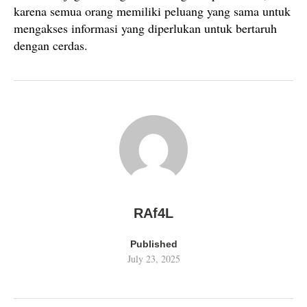
karena semua orang memiliki peluang yang sama untuk
mengakses informasi yang diperlukan untuk bertaruh
dengan cerdas.
RAf4L
Published
July 23, 2025