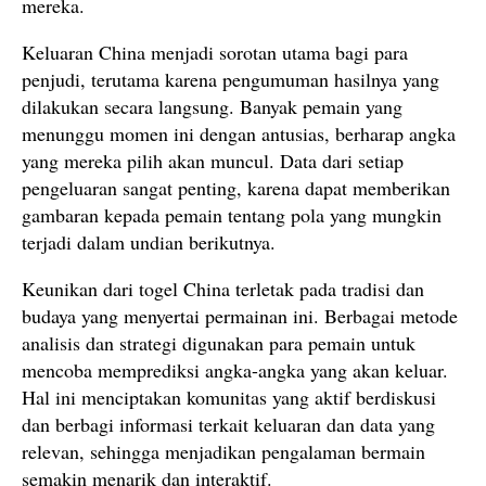
mereka.
Keluaran China menjadi sorotan utama bagi para
penjudi, terutama karena pengumuman hasilnya yang
dilakukan secara langsung. Banyak pemain yang
menunggu momen ini dengan antusias, berharap angka
yang mereka pilih akan muncul. Data dari setiap
pengeluaran sangat penting, karena dapat memberikan
gambaran kepada pemain tentang pola yang mungkin
terjadi dalam undian berikutnya.
Keunikan dari togel China terletak pada tradisi dan
budaya yang menyertai permainan ini. Berbagai metode
analisis dan strategi digunakan para pemain untuk
mencoba memprediksi angka-angka yang akan keluar.
Hal ini menciptakan komunitas yang aktif berdiskusi
dan berbagi informasi terkait keluaran dan data yang
relevan, sehingga menjadikan pengalaman bermain
semakin menarik dan interaktif.