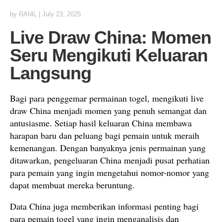
by
RAf4L
|
July 23, 2025
Live Draw China: Momen
Seru Mengikuti Keluaran
Langsung
Bagi para penggemar permainan togel, mengikuti live
draw China menjadi momen yang penuh semangat dan
antusiasme. Setiap hasil keluaran China membawa
harapan baru dan peluang bagi pemain untuk meraih
kemenangan. Dengan banyaknya jenis permainan yang
ditawarkan, pengeluaran China menjadi pusat perhatian
para pemain yang ingin mengetahui nomor-nomor yang
dapat membuat mereka beruntung.
Data China juga memberikan informasi penting bagi
para pemain togel yang ingin menganalisis dan