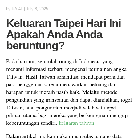
by
RAf4L
|
July 8, 2025
Keluaran Taipei Hari Ini
Apakah Anda Anda
beruntung?
Pada hari ini, sejumlah orang di Indonesia yang
menanti informasi terbaru mengenai permainan angka
Taiwan. Hasil Taiwan senantiasa mendapat perhatian
para penggemar karena menawarkan peluang dan
harapan untuk meraih nasib baik. Melalui metode
pengundian yang transparan dan dapat diandalkan, togel
Taiwan, atau pengundian menjadi salah satu opsi
pilihan utama bagi mereka yang berkeinginan menguji
keberuntungan sendiri.
keluaran taiwan
Dalam artikel ini, kami akan mengulas tentang data