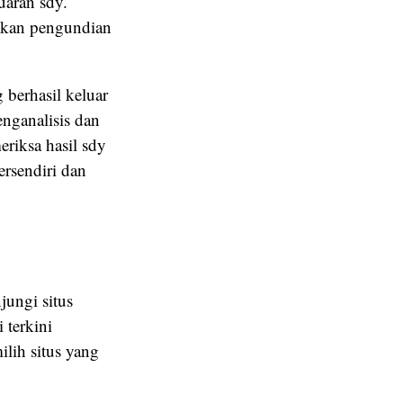
uaran sdy.
sikan pengundian
berhasil keluar
nganalisis dan
riksa hasil sdy
ersendiri dan
ungi situs
 terkini
lih situs yang