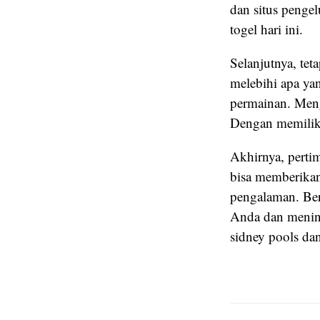
dan situs penge
togel hari ini.
Selanjutnya, te
melebihi apa ya
permainan. Meng
Dengan memiliki 
Akhirnya, perti
bisa memberikan
pengalaman. Ber
Anda dan mening
sidney pools da