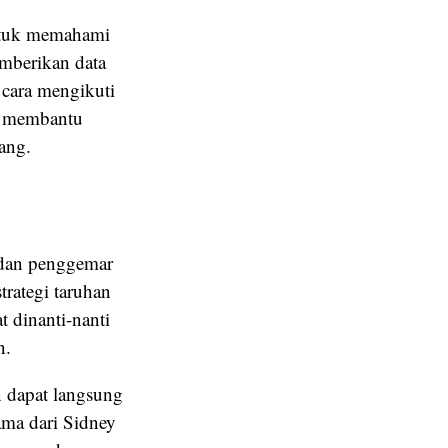
untuk memahami
berikan data
 cara mengikuti
an membantu
ang.
n dan penggemar
rategi taruhan
t dinanti-nanti
n.
n dapat langsung
ama dari Sidney