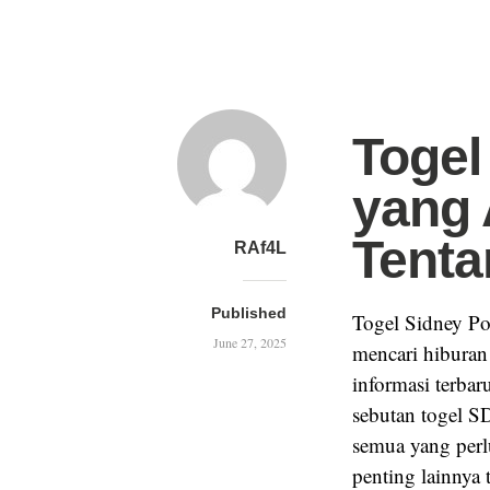
Togel
yang 
Tenta
RAf4L
Published
Togel Sidney Poo
June 27, 2025
mencari hiburan
informasi terbar
sebutan togel S
semua yang perlu
penting lainnya t