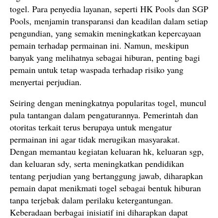
togel. Para penyedia layanan, seperti HK Pools dan SGP
Pools, menjamin transparansi dan keadilan dalam setiap
pengundian, yang semakin meningkatkan kepercayaan
pemain terhadap permainan ini. Namun, meskipun
banyak yang melihatnya sebagai hiburan, penting bagi
pemain untuk tetap waspada terhadap risiko yang
menyertai perjudian.
Seiring dengan meningkatnya popularitas togel, muncul
pula tantangan dalam pengaturannya. Pemerintah dan
otoritas terkait terus berupaya untuk mengatur
permainan ini agar tidak merugikan masyarakat.
Dengan memantau kegiatan keluaran hk, keluaran sgp,
dan keluaran sdy, serta meningkatkan pendidikan
tentang perjudian yang bertanggung jawab, diharapkan
pemain dapat menikmati togel sebagai bentuk hiburan
tanpa terjebak dalam perilaku ketergantungan.
Keberadaan berbagai inisiatif ini diharapkan dapat