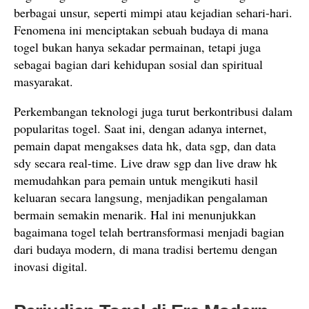
berbagai unsur, seperti mimpi atau kejadian sehari-hari.
Fenomena ini menciptakan sebuah budaya di mana
togel bukan hanya sekadar permainan, tetapi juga
sebagai bagian dari kehidupan sosial dan spiritual
masyarakat.
Perkembangan teknologi juga turut berkontribusi dalam
popularitas togel. Saat ini, dengan adanya internet,
pemain dapat mengakses data hk, data sgp, dan data
sdy secara real-time. Live draw sgp dan live draw hk
memudahkan para pemain untuk mengikuti hasil
keluaran secara langsung, menjadikan pengalaman
bermain semakin menarik. Hal ini menunjukkan
bagaimana togel telah bertransformasi menjadi bagian
dari budaya modern, di mana tradisi bertemu dengan
inovasi digital.