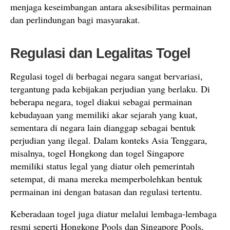
menjaga keseimbangan antara aksesibilitas permainan
dan perlindungan bagi masyarakat.
Regulasi dan Legalitas Togel
Regulasi togel di berbagai negara sangat bervariasi,
tergantung pada kebijakan perjudian yang berlaku. Di
beberapa negara, togel diakui sebagai permainan
kebudayaan yang memiliki akar sejarah yang kuat,
sementara di negara lain dianggap sebagai bentuk
perjudian yang ilegal. Dalam konteks Asia Tenggara,
misalnya, togel Hongkong dan togel Singapore
memiliki status legal yang diatur oleh pemerintah
setempat, di mana mereka memperbolehkan bentuk
permainan ini dengan batasan dan regulasi tertentu.
Keberadaan togel juga diatur melalui lembaga-lembaga
resmi seperti Hongkong Pools dan Singapore Pools,