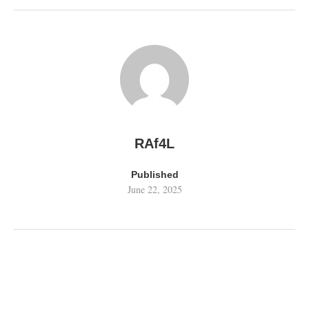
RAf4L
Published
June 22, 2025