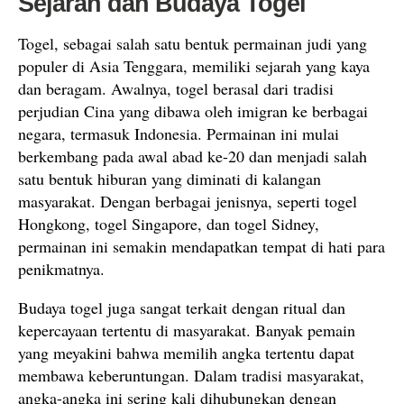
Sejarah dan Budaya Togel
Togel, sebagai salah satu bentuk permainan judi yang
populer di Asia Tenggara, memiliki sejarah yang kaya
dan beragam. Awalnya, togel berasal dari tradisi
perjudian Cina yang dibawa oleh imigran ke berbagai
negara, termasuk Indonesia. Permainan ini mulai
berkembang pada awal abad ke-20 dan menjadi salah
satu bentuk hiburan yang diminati di kalangan
masyarakat. Dengan berbagai jenisnya, seperti togel
Hongkong, togel Singapore, dan togel Sidney,
permainan ini semakin mendapatkan tempat di hati para
penikmatnya.
Budaya togel juga sangat terkait dengan ritual dan
kepercayaan tertentu di masyarakat. Banyak pemain
yang meyakini bahwa memilih angka tertentu dapat
membawa keberuntungan. Dalam tradisi masyarakat,
angka-angka ini sering kali dihubungkan dengan