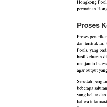
Hongkong Pools 
permainan Hongk
Proses K
Proses penarika
dan terstruktur.
Pools, yang bad
hasil keluaran 
menjamin bahwa 
agar output yang
Sesudah pengund
beberapa salura
yang keluar dan
bahwa informasi