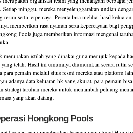
merupakan organisasi resmi yang menangani berbagai jenis
. Setiap minggu, mereka menyelenggarakan undian deng
g resmi serta terpercaya. Peserta bisa melihat hasil keluar
tunya memberikan rasa nyaman serta kepercayaan bagi peng
ngkong Pools juga memberikan informasi mengenai taruhan
buka.
hk merupakan istilah yang dipakai guna merujuk kepada has
yang telah. Hasil ini umumnya diumumkan secara rutin ser
a para pemain melalui situs resmi mereka atau platform lai
gan adanya data keluaran hk yang akurat, para pemain bisa
an strategi taruhan mereka untuk menambah peluang mena
masa yang akan datang.
perasi Hongkong Pools
bagai layanan yang memberikan layanan game togel Hongkon