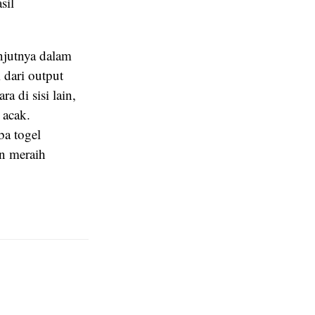
sil
njutnya dalam
 dari output
 di sisi lain,
 acak.
ba togel
n meraih