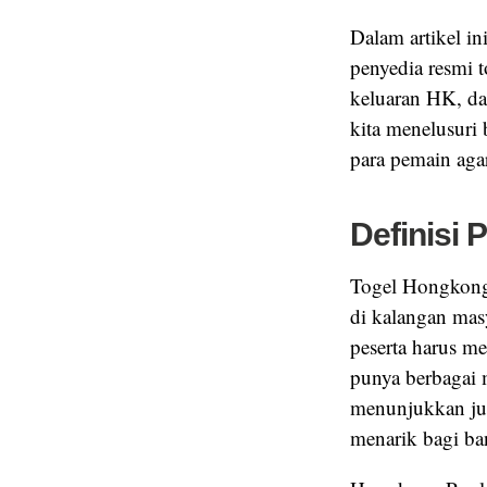
Dalam artikel i
penyedia resmi 
keluaran HK, da
kita menelusuri 
para pemain aga
Definisi
Togel Hongkong
di kalangan mas
peserta harus m
punya berbagai 
menunjukkan jum
menarik bagi ba