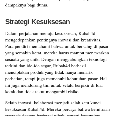
dampaknya bagi dunia.
Strategi Kesuksesan
Dalam perjalanan menuju kesuksesan, Rubah4d
mengedepankan pentingnya inovasi dan kreativitas.
Para pendiri memahami bahwa untuk bersaing di pasar
yang semakin ketat, mereka harus mampu menawarkan
sesuatu yang unik. Dengan menggabungkan teknologi
terkini dan ide-ide segar, Rubah4d berhasil
menciptakan produk yang tidak hanya menarik
perhatian, tetapi juga memenuhi kebutuhan pasar. Hal
ini juga mendorong tim untuk selalu berpikir di luar
kotak dan tidak takut mengambil risiko.
Selain inovasi, kolaborasi menjadi salah satu kunci
kesuksesan Rubah4d. Mereka percaya bahwa kemitraan
strategis dengan berbagai pihak, seperti komunitas,