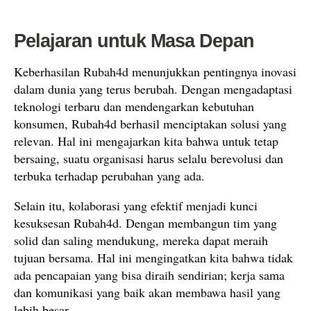
Pelajaran untuk Masa Depan
Keberhasilan Rubah4d menunjukkan pentingnya inovasi
dalam dunia yang terus berubah. Dengan mengadaptasi
teknologi terbaru dan mendengarkan kebutuhan
konsumen, Rubah4d berhasil menciptakan solusi yang
relevan. Hal ini mengajarkan kita bahwa untuk tetap
bersaing, suatu organisasi harus selalu berevolusi dan
terbuka terhadap perubahan yang ada.
Selain itu, kolaborasi yang efektif menjadi kunci
kesuksesan Rubah4d. Dengan membangun tim yang
solid dan saling mendukung, mereka dapat meraih
tujuan bersama. Hal ini mengingatkan kita bahwa tidak
ada pencapaian yang bisa diraih sendirian; kerja sama
dan komunikasi yang baik akan membawa hasil yang
lebih besar.