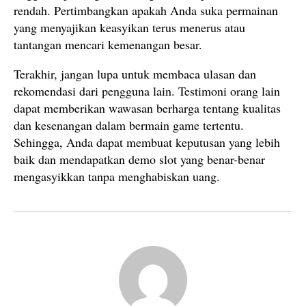
rendah. Pertimbangkan apakah Anda suka permainan
yang menyajikan keasyikan terus menerus atau
tantangan mencari kemenangan besar.
Terakhir, jangan lupa untuk membaca ulasan dan
rekomendasi dari pengguna lain. Testimoni orang lain
dapat memberikan wawasan berharga tentang kualitas
dan kesenangan dalam bermain game tertentu.
Sehingga, Anda dapat membuat keputusan yang lebih
baik dan mendapatkan demo slot yang benar-benar
mengasyikkan tanpa menghabiskan uang.