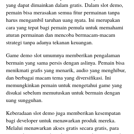
yang dapat dimainkan dalam gratis. Dalam slot demo,
pemain bisa merasakan semua fitur permainan tanpa
harus mengambil taruhan uang nyata. Ini merupakan
cara yang tepat bagi pemain pemula untuk memahami
aturan permainan dan mencoba bermacam-macam
strategi tanpa adanya tekanan keuangan.
Game demo slot umumnya memberikan pengalaman
bermain yang sama persis dengan aslinya. Pemain bisa
menikmati grafis yang menarik, audio yang menghibur,
dan berbagai macam tema yang diversifikasi. Ini
memungkinkan pemain untuk mengetahui game yang
disukai sebelum memutuskan untuk bermain dengan
uang sungguhan.
Keberadaan slot demo juga memberikan kesempatan
bagi developer untuk menawarkan produk mereka.
Melalui menawarkan akses gratis secara gratis, para