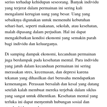
serius terhadap kehidupan seseorang. Banyak individu
yang terjerat dalam permainan ini sering kali
mengalami kerugian uang yang besar. Uang yang
sebaiknya digunakan untuk memenuhi kebutuhan
sehari-hari, seperti makanan, sekolah, atau kesehatan,
malah dipasang dalam perjudian. Hal ini dapat
mengakibatkan kondisi ekonomi yang semakin parah
bagi individu dan keluarganya.
Di samping dampak ekonomi, kecanduan permainan
juga berdampak pada kesehatan mental. Para individu
yang jatuh dalam kecanduan permainan ini sering
merasakan stres, kecemasan, dan depresi karena
tekanan yang dihasilkan dari berusaha mendapatkan
kemenangan. Perasaan bersalah dan kesal yang datang
setelah kalah membuat mereka terjebak dalam siklus
yang sangat untuk dihentikan. Kesehatan mental yang
terluka ini dapat menyentuh hubungan sosial dan