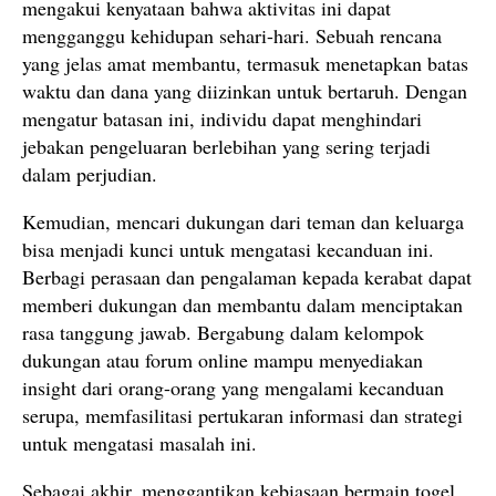
mengakui kenyataan bahwa aktivitas ini dapat
mengganggu kehidupan sehari-hari. Sebuah rencana
yang jelas amat membantu, termasuk menetapkan batas
waktu dan dana yang diizinkan untuk bertaruh. Dengan
mengatur batasan ini, individu dapat menghindari
jebakan pengeluaran berlebihan yang sering terjadi
dalam perjudian.
Kemudian, mencari dukungan dari teman dan keluarga
bisa menjadi kunci untuk mengatasi kecanduan ini.
Berbagi perasaan dan pengalaman kepada kerabat dapat
memberi dukungan dan membantu dalam menciptakan
rasa tanggung jawab. Bergabung dalam kelompok
dukungan atau forum online mampu menyediakan
insight dari orang-orang yang mengalami kecanduan
serupa, memfasilitasi pertukaran informasi dan strategi
untuk mengatasi masalah ini.
Sebagai akhir, menggantikan kebiasaan bermain togel