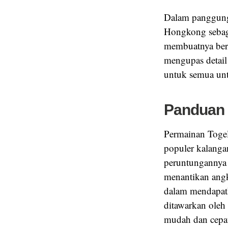
Dalam panggung 
Hongkong sebaga
membuatnya berb
mengupas detail
untuk semua unt
Panduan 
Permainan Togel
populer kalangan
peruntungannya 
menantikan angk
dalam mendapat
ditawarkan oleh
mudah dan cepat