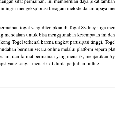
 dengan sifat permainan. Ini memberikan daya pikat tamba
in ingin mengeksplorasi beragam metode dalam upaya me
ermainan togel yang diterapkan di Togel Sydney juga m
ng mendalam untuk bisa menggunakan kesempatan ini den
ong Togel terkenal karena tingkat partisipasi tinggi, Tog
dahan bermain secara online melalui platform seperti plat
 ini, dan format permainan yang menarik, menjadikan S
opsi yang sangat menarik di dunia perjudian online.