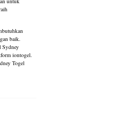
han untuk
raih
embutuhkan
gan baik.
el Sydney
form iontogel.
ydney Togel