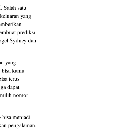
. Salah satu
 keluaran yang
memberikan
embuat prediksi
togel Sydney dan
an yang
g bisa kamu
isa terus
uga dapat
emilih nomor
 bisa menjadi
kan pengalaman,